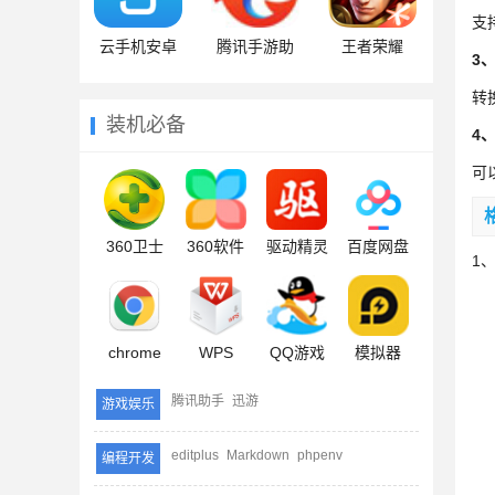
支
云手机安卓
腾讯手游助
王者荣耀
3
手
转
装机必备
4
可
360卫士
360软件
驱动精灵
百度网盘
1
chrome
WPS
QQ游戏
模拟器
腾讯助手
迅游
游戏娱乐
editplus
Markdown
phpenv
编程开发