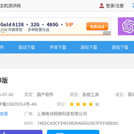
主机测评网
登录/注册
广告 商业广告，理
软件
驱动下载
字体下载
源码下载
游戏下载
卓版
6-07-02
类型：
国产软件
类别：
系统工具
语言：
简
P备15025014号-4A
评分：
查看
厂商：
上海格诗网络科技有限公司
MD5：
74E5CA3CFD924830A5551957FFF6BD92