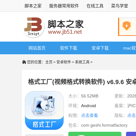
脚本之家
服务器常用软件
在线工具
菜鸟学堂
网站首页
软件下载
安卓下载
mac
您的位置：
主页
>
安卓软件
>
系统工具
>
格式工厂(视频格式转换软件) v6.9.6 安
大小：
56.52MB
更新：
202
环境：
Android
备案：
沪IC
权限：
点击查看
隐私：
点击
包名：
com.geshi.formatfactory