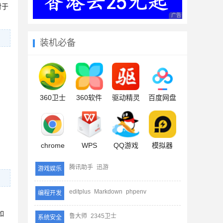
对于
广告 商业广告，理性
装机必备
360卫士
360软件
驱动精灵
百度网盘
chrome
WPS
QQ游戏
模拟器
腾讯助手
迅游
游戏娱乐
editplus
Markdown
phpenv
编程开发
如
鲁大师
2345卫士
系统安全