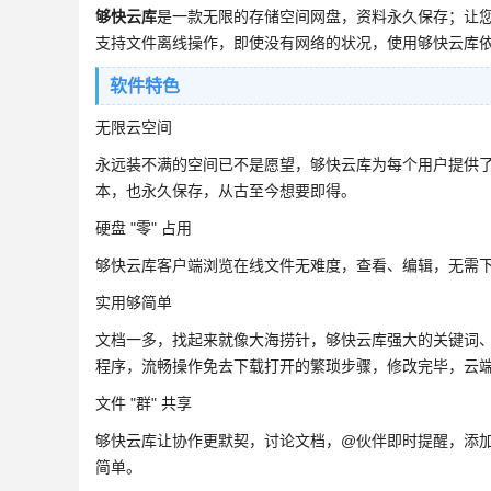
够快云库
是一款无限的存储空间网盘，资料永久保存；让
支持文件离线操作，即使没有网络的状况，使用够快云库
软件特色
无限云空间
永远装不满的空间已不是愿望，够快云库为每个用户提供
本，也永久保存，从古至今想要即得。
硬盘 "零" 占用
够快云库客户端浏览在线文件无难度，查看、编辑，无需
实用够简单
文档一多，找起来就像大海捞针，够快云库强大的关键词
程序，流畅操作免去下载打开的繁琐步骤，修改完毕，云
文件 "群" 共享
够快云库让协作更默契，讨论文档，@伙伴即时提醒，添
简单。