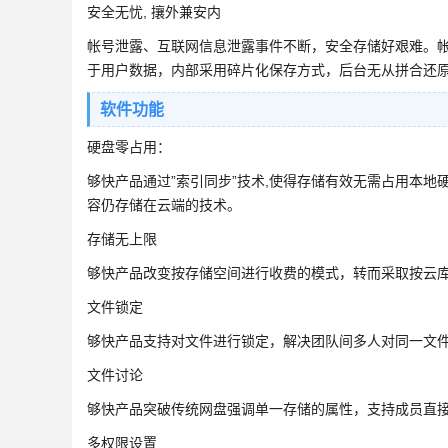
安全无忧, 攘外兼安内
帐号泄露、互联网信息泄露事件不断，安全存储好艰难。
于用户数据，内部采用碎片化保存方式，后台无从拼合还原
软件功能
硬盘零占用：
够快产品通过”索引同步”技术,使得存储有效无需占用本
容仍存储在云端的技术。
存储无上限
够快产品改变按存储空间进行收费的模式，转而采取按云库
文件锁定
够快产品支持对文件进行锁定，解决团队间多人对同一文
文件讨论
够快产品突破传统网盘强调单一存储的属性，支持成员直
多权限设置