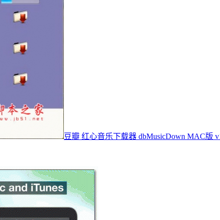
豆瓣 红心音乐下载器 dbMusicDown MAC版 v1.