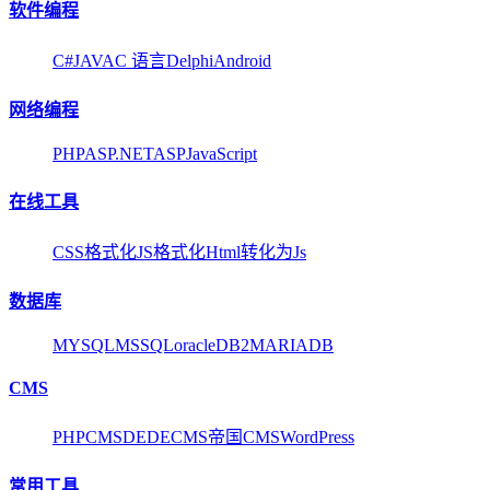
软件编程
C#
JAVA
C 语言
Delphi
Android
网络编程
PHP
ASP.NET
ASP
JavaScript
在线工具
CSS格式化
JS格式化
Html转化为Js
数据库
MYSQL
MSSQL
oracle
DB2
MARIADB
CMS
PHPCMS
DEDECMS
帝国CMS
WordPress
常用工具