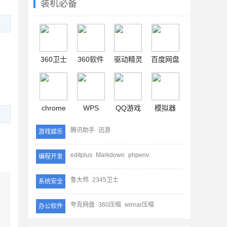
装机必备
360卫士
360软件
驱动精灵
百度网盘
chrome
WPS
QQ游戏
模拟器
腾讯助手
迅游
游戏娱乐
editplus
Markdown
phpenv
编程开发
鲁大师
2345卫士
系统安全
夸克网盘
360压缩
winrar压缩
办公软件