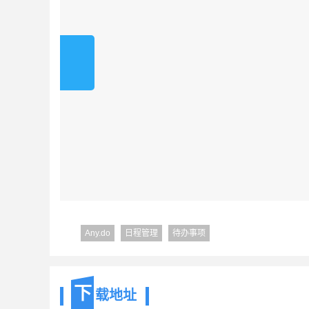
Any.do
日程管理
待办事项
下
载地址