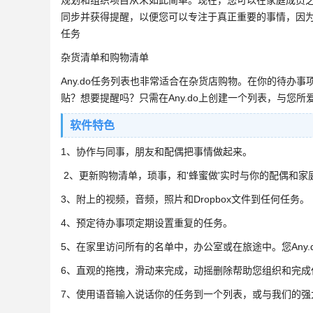
规划和组织项目从未如此简单。现在，您可以在家庭成员之间
同步并获得提醒，以便您可以专注于真正重要的事情，因
任务
杂货清单和购物清单
Any.do任务列表也非常适合在杂货店购物。在你的待办
贴？想要提醒吗？只需在Any.do上创建一个列表，与您
软件特色
1、协作与同事，朋友和配偶把事情做起来。
2、更新购物清单，琐事，和'蜂蜜做'实时与你的配偶和家
3、附上的视频，音频，照片和Dropbox文件到任何任务。
4、预定待办事项定期设置重复的任务。
5、在家里访问所有的名单中，办公室或在旅途中。您Any.
6、直观的拖拽，滑动来完成，动摇删除帮助您组织和完成
7、使用语音输入说话你的任务到一个列表，或与我们的强