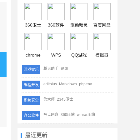
360卫士
360软件
驱动精灵
百度网盘
chrome
WPS
QQ游戏
模拟器
腾讯助手
迅游
游戏娱乐
editplus
Markdown
phpenv
编程开发
鲁大师
2345卫士
系统安全
夸克网盘
360压缩
winrar压缩
办公软件
最近更新