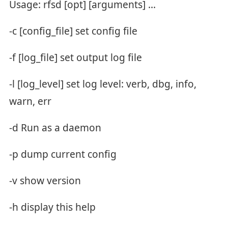
Usage: rfsd [opt] [arguments] ...
-c [config_file] set config file
-f [log_file] set output log file
-l [log_level] set log level: verb, dbg, info,
warn, err
-d Run as a daemon
-p dump current config
-v show version
-h display this help