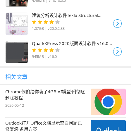
4.46MB
V10.10.0.0
建筑分析设计软件Tekla Structural
Designer2020 v20.0.2.33 安装版(附许可
证文件+安装教程)
1.07GB
v20.0.2.33
QuarkXPress 2020版面设计软件 v16.0
中文特别版(附安装教程)
945MB
v16.0
相关文章
Chrome偷偷给你装了4GB AI模型:附彻底
删除教程
2026-05-12
Outlook打开Office文档显示空白问题已
修复:附备用方案