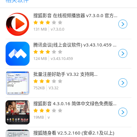
相关软件
搜狐影音 在线视频播放器 v7.3.0.0 官方
正式免费安装版
131 MB
v7.3.0.0
腾讯会议(线上会议软件) v3.43.10.459 安
卓版
124 MB
v3.43.10.459
批量注册好助手 V3.32 支持网
易/126/TOM/迅雷/搜狐邮箱账号 中文绿
色免费版
752KB
V3.32
搜狐影音 4.3.0.16 简体中文绿色免费版
全新加速模式实现本地播放和在线点播
19MB
v
搜狐随身看 V2.5.2.160 (安卓2.1及以上)