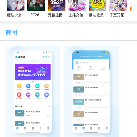
FC26
魔法少女
咒语旅团
主播女孩
朋友收集
千恋万花
交
截图