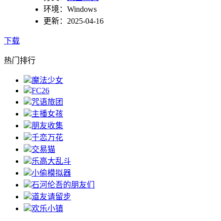
环境：Windows
更新：2025-04-16
下载
热门排行
魔法少女
FC26
咒语旅团
主播女孩
朋友收集
千恋万花
交易猫
乐高大乱斗
小偷模拟器
石河伦吾的朋友们
道友请留步
欢乐小镇