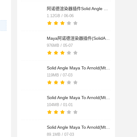
阿诺德渲染器插件Solid Angle Maya To Arnold(MtoA) v2.1.0.2 fo
1.12GB / 06-06
Maya阿诺德渲染器插件(SolidAngle MtoA) 3.0.2 免费版
976MB / 05-07
Solid Angle Maya To Arnold(MtoA) v2.0.1 for Maya2015/2016/20
119MB / 07-03
Solid Angle Maya To Arnold(MtoA) v2.1.0.2 for Maya2017/2018
104MB / 01-01
Solid Angle Maya To Arnold(MtoA) v2.0.1 for Maya2015/2016/20
89.1MB / 07-03