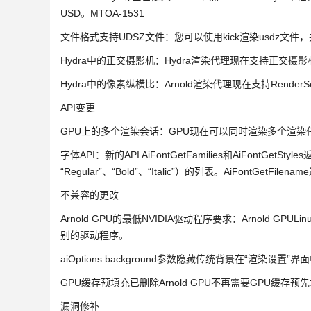
USD。MTOA-1531
文件格式支持UDSZ文件：您可以使用kick渲染usdz文件
Hydra中的正交摄影机：Hydra渲染代理现在支持正交摄影
Hydra中的像素纵横比：Arnold渲染代理现在支持RenderSettin
API变更
GPU上的多个渲染会话：GPU现在可以同时渲染多个渲染任
字体API：新的API AiFontGetFamilies和AiFontGetS
“Regular”、“Bold”、“Italic”）的列表。AiFontG
不兼容的更改
Arnold GPU的最低NVIDIA驱动程序要求：Arnold GPU
别的驱动程序。
aiOptions.background参数隐藏传统背景在“渲染设置”界
GPU缓存预填充已删除Arnold GPU不再需要GPU缓存预先填
漏洞修补