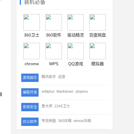
装机必备
360卫士
360软件
驱动精灵
百度网盘
chrome
WPS
QQ游戏
模拟器
如
腾讯助手
迅游
游戏娱乐
editplus
Markdown
phpenv
编程开发
级
鲁大师
2345卫士
系统安全
夸克网盘
360压缩
winrar压缩
办公软件