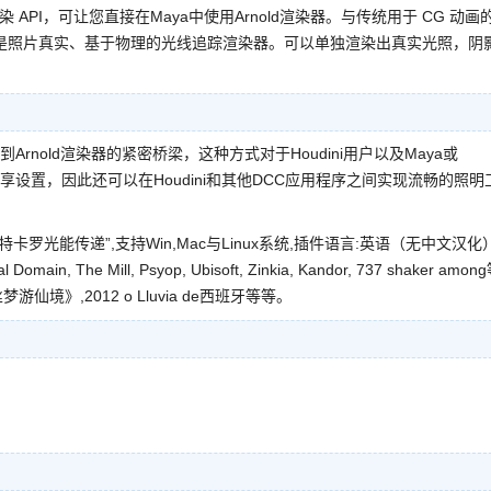
API，可让您直接在Maya中使用Arnold渲染器。
与传统用于 CG 动画
Arnold 是照片真实、基于物理的光线追踪渲染器。可以单独渲染出真实光照，阴
面中提供了到Arnold渲染器的紧密桥梁，这种方式对于Houdini用户以及Maya或
出和共享设置，因此还可以在Houdini和其他DCC应用程序之间实现流畅的照明
特卡罗光能传递”,支持Win,Mac与Linux系统,插件语言:英语（无中文汉化
ain, The Mill, Psyop, Ubisoft, Zinkia, Kandor, 737 shaker among
》,2012 o Lluvia de西班牙等等。