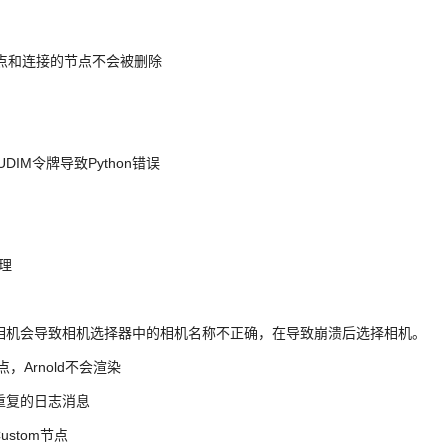
形状节点和连接的节点不会被删除
DIM令牌导致Python错误
纹理
建新相机会导致相机选择器中的相机名称不正确，在导致崩溃后选择相机。
节点，Arnold不会渲染
场景重复的日志消息
lCustom节点