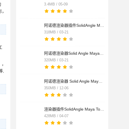
的
3.4MB / 05-09
影，
阿诺德渲染器插件SolidAngle Maya To Arnold(MtoA) v5.3.5.3 for
318MB / 03-21
工
阿诺德渲染器Solid Angle Maya To Arnold(MtoA) v5.3.5.3 for Ma
320MB / 03-21
），
等,
阿诺德渲染器 Solid Angle Maya To Arnold (MtoA) v5.2.2.1 for
350MB / 12-06
渲染器插件SolidAngle Maya To Arnold(MtoA) v5.1.1 for Maya201
428MB / 04-07