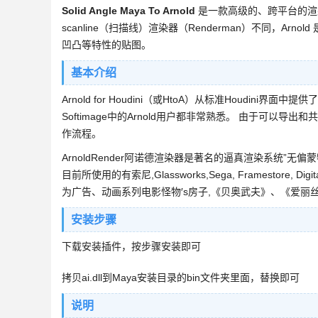
Solid Angle Maya To Arnold
是一款高级的、跨平台的渲染 
scanline（扫描线）渲染器（Renderman）不同，
凹凸等特性的贴图。
基本介绍
Arnold for Houdini（或HtoA）从标准Houdini界
Softimage中的Arnold用户都非常熟悉。 由于可以导
作流程。
ArnoldRender阿诺德渲染器是著名的逼真渲染系统”无偏蒙
目前所使用的有索尼,Glassworks,Sega, Framestore, Digital Dom
为广告、动画系列电影怪物′s房子,《贝奥武夫》、《爱丽丝梦游仙境
安装步骤
下载安装插件，按步骤安装即可
拷贝ai.dll到Maya安装目录的bin文件夹里面，替换即可
说明