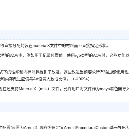
能够直接分配封装在materialX文件中的材料而不直接指定形状。
入向量类型的AOV中，例如用于记录位置值。使用rgb类型的AOV时，这些功能
模式下的性能和内存消耗得到了改进。这些改进当前要求所有输出都使用盒
内存改进应该与AA设置大致成比例。（＃9094）
现在还支持MaterialX（mtlx）文件，允许用户将文件作为maya着
色图
导
“插件配置”设置为Arnold）现在将自定义ArnoldProceduralCustom基元导出