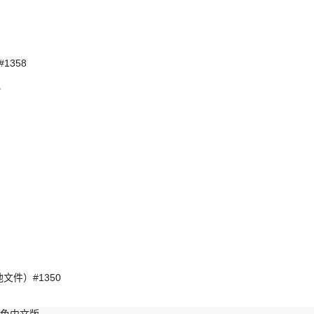
1358
小
他文件）#1350