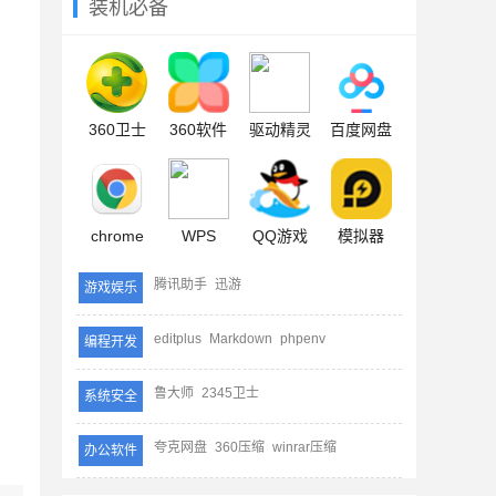
装机必备
360卫士
360软件
驱动精灵
百度网盘
chrome
WPS
QQ游戏
模拟器
腾讯助手
迅游
游戏娱乐
editplus
Markdown
phpenv
编程开发
鲁大师
2345卫士
系统安全
夸克网盘
360压缩
winrar压缩
办公软件