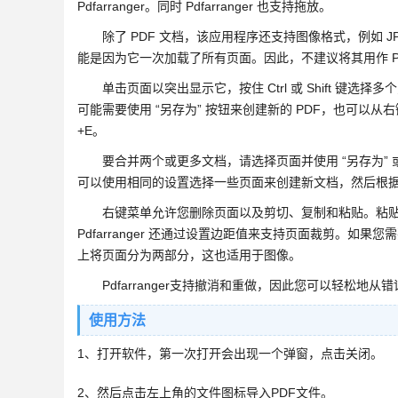
Pdfarranger。同时 Pdfarranger 也支持拖放。
除了 PDF 文档，该应用程序还支持图像格式，例如 JPG 和
能是因为它一次加载了所有页面。因此，不建议将其用作 P
单击页面以突出显示它，按住 Ctrl 或 Shift 键选
可能需要使用 “另存为” 按钮来创建新的 PDF，也可以从右
+E。
要合并两个或更多文档，请选择页面并使用 “另存为” 或
可以使用相同的设置选择一些页面来创建新文档，然后根
右键菜单允许您删除页面以及剪切、复制和粘贴。粘贴
Pdfarranger 还通过设置边距值来支持页面裁剪。如
上将页面分为两部分，这也适用于图像。
Pdfarranger支持撤消和重做，因此您可以轻松地从
使用方法
1、打开软件，第一次打开会出现一个弹窗，点击关闭。
2、然后点击左上角的文件图标导入PDF文件。