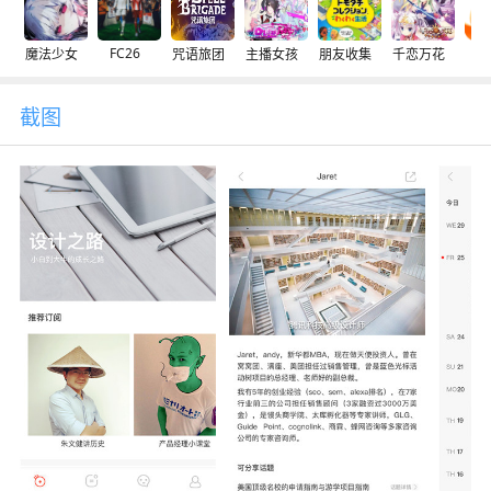
FC26
魔法少女
咒语旅团
主播女孩
朋友收集
千恋万花
交
截图