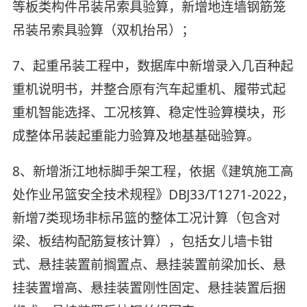
等板类构件吊装吊索具验算，新增地连墙钢筋笼
吊装吊索具验算（双机抬吊）；
7、起重吊装工程中，数据库中新增录入几百种起
重机说明书，并整合原有汽车起重机、履带式起
重机智能选择、工况核算、稳定性验算模块，形
成整体吊装起重能力验算及地基基础验算。
8、新增浙江地标脚手架工程，依据《建筑施工高
处作业吊篮安全技术规程》DBJ33/T1271-2022，
新增7类现场非标吊篮的整体工况计算（包含对
梁、板结构配筋复核计算），包括女儿墙卡钳
式、悬挂装置前搁置点、悬挂装置前梁加长、悬
挂装置增高、悬挂装置刚性固定、悬挂装置后捆