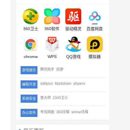
360卫士
360软件
驱动精灵
百度网盘
chrome
WPS
QQ游戏
模拟器
腾讯助手
迅游
游戏娱乐
editplus
Markdown
phpenv
编程开发
鲁大师
2345卫士
系统安全
夸克网盘
360压缩
winrar压缩
办公软件