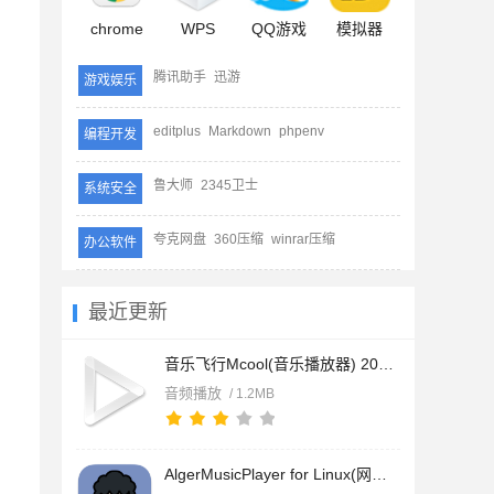
chrome
WPS
QQ游戏
模拟器
腾讯助手
迅游
游戏娱乐
editplus
Markdown
phpenv
编程开发
鲁大师
2345卫士
系统安全
夸克网盘
360压缩
winrar压缩
办公软件
最近更新
音乐飞行Mcool(音乐播放器) 2026.05.24 中文绿色免费版
音频播放
/ 1.2MB
AlgerMusicPlayer for Linux(网易云第三方音乐播放器) v5.1.0 Li