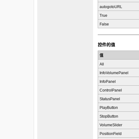
autogotoURL
True
False
控件的值
值
All
InfoVolumePanel
InfoPanel
ControlPanel
StatusPanel
PlayButton
StopButton
VolumeSlider
PositionField