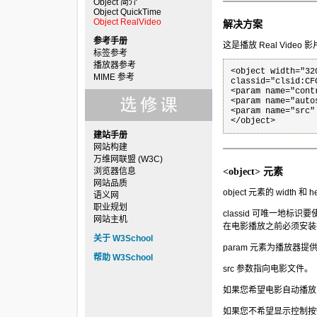
Object 简介
Object QuickTime
Object RealVideo
解决方案
参考手册
这是播放 Real Video
标签参考
播放器参考
<object width="320
MIME 参考
classid="clsid:CF
<param name="cont
<param name="auto
<param name="src"
建站手册
网站构建
万维网联盟 (W3C)
浏览器信息
<object> 元素
网站品质
object 元素的 widt
语义网
职业规划
classid 可唯一地标识要
网站主机
在电影播放之前必须安装在用
关于 W3School
param 元素为播放器提
帮助 W3School
src 参数指向电影文件。
如果您希望电影自动播放的话，请
如果您不希望显示控制按钮，请