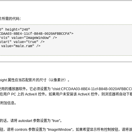
 影片所需的代码：
" height="240"

CDAA03-8BE4-11cf-B84B-0020AFBBCCFA">

rols" value="ImageWindow" />

start" value="true" />

 value="male.ram" />

h 和 height 属性应当匹配影片的尺寸（以像素计）。
使用的播放器软件。它必须设置为 "clsid:CFCDAA03-8BE4-11cf-B84B-0020AFB
户 PC 上的 ActiveX 控件。如果用户未安装该 ActiveX 控件，则浏览器将自动
供附加信息。
将 autostart 参数设置为 "true"。
将 controls 参数设置为 "ImageWindow"，如果希望显示所有控制按钮，请将该参