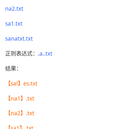
na2.txt
sa1.txt
sanatxt.txt
正则表达式：.
a..txt
结果：
【sal】es.txt
【na1】.txt
【na2】.txt
【sa1】.txt