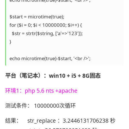
$start = microtime(true);

for ($i = 0; $i < 10000000; $i++) {

  $str = strtr($string, ['a'=>'123']);

}

echo microtime(true)-$start, '<br />';
平台（笔记本）：win10 + i5 + 8G固态
环境1：php 5.6 nts +apache
测试条件： 10000000次循环
结果： str_replace ：3.2446131706238 秒