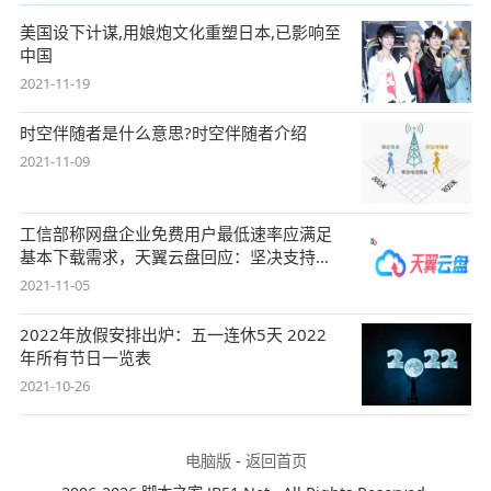
美国设下计谋,用娘炮文化重塑日本,已影响至
中国
2021-11-19
时空伴随者是什么意思?时空伴随者介绍
2021-11-09
工信部称网盘企业免费用户最低速率应满足
基本下载需求，天翼云盘回应：坚决支持，
始终
2021-11-05
2022年放假安排出炉：五一连休5天 2022
年所有节日一览表
2021-10-26
电脑版
-
返回首页