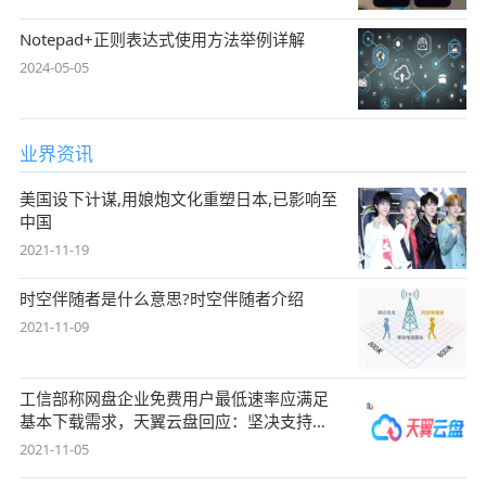
Notepad+正则表达式使用方法举例详解
2024-05-05
业界资讯
美国设下计谋,用娘炮文化重塑日本,已影响至
中国
2021-11-19
时空伴随者是什么意思?时空伴随者介绍
2021-11-09
工信部称网盘企业免费用户最低速率应满足
基本下载需求，天翼云盘回应：坚决支持，
始终
2021-11-05