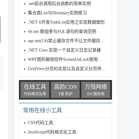
.net前台调用后台函数的简单实例
集合类List与Dictonary实例练习
.NET 6开发TodoList应用之实现数据塑形
vb.net 数组参与SQL语句的查询范例
asp.net(C#)禁止缓存文件不让文件缓存到客户端
.NET Core 实现一个自定义日志记录器
WPF图形解锁控件ScreenUnLock使用详解
GridView分页的实现以及自定义分页样式功能实例
在线工具
高防CDN
万恒网络
代码格式化等
T级 防护
IDC服务商
常用在线小工具
CSS代码工具
JavaScript代码格式化工具