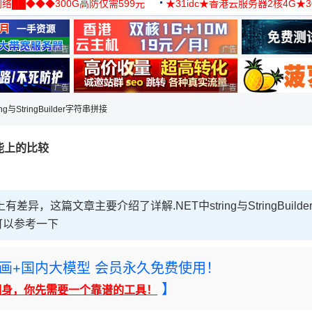
络██◆◆◆300G高防仅需599元
★31idc★香港云服务器2核4G★
用◆
广告 商业广告，理性选择
广告 商业广告，理性选择
广告 商业广告，理性选择
广告 商业广告，理性选择
ing与StringBuilder字符串拼接
接功能上的比较
率上有差异，这篇文章主要介绍了详解.NET中string与StringBuilde
可以参考一下
rney绘画+国内大模型 会员永久免费使用！
】
翻身，你先需要一个靠谱的工具！