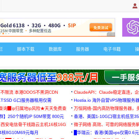
广告 商业广告，理
栏
脚本下载
数据库
服务器
电子书籍
 不限流 本港DDOS不黑洞CDN
ClaudeAPI：Claude稳定直连
G1TSSD G口服务器租用仅需
Hostia.io 海外自营VPS物理服务
可免费测试
址查询▉ip归属地ip风险★天天免费查
万恒网络-国内高防物理服务器，
】250个随机IP 50M带宽 800元
99元/月起
香港、美国1-10G口宿主机低至35
-西安电信骨干线路云主机16核16G
微子网络 高效、可靠的网络服务
核8G10M69元每月
█华瑞云：香港/美国vps仅需0.6元