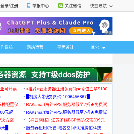
登录/注册
举报中心
关注微信
快捷导航
性选择
广告 商业广告，理
操作系统
网站运营
平面设计
其它
广告 商业广告，理
，企业可开票
<推荐>云服务器注册免费领★充值白拿$100
器
█机房大带宽机柜Q:1006456867█
多种配置仅
RAKsmart海外VPS,服务器低至7折★免费试
00元起
用★
RAKsmart海外VPS,服务器低至7折★免费试
解决方案
用★
【祥云网络】江苏多线BGP高防仅需399元
/天█
服务器租用/托管-域名空间/认准腾佑科技