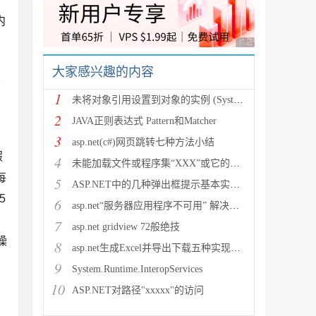
内
广告 商业广告，理性
大家感兴趣的内容
符
1
未将对象引用设置到对象的实例 (System.NullRef
2
JAVA正则表达式 Pattern和Matcher
3
asp.net(c#)网页跳转七种方法小结
假
4
未能加载文件或程序集“XXX”或它的某一个依赖项。试图加载格
每
5
ASP.NET中的几种弹出框提示基本实现方法
5
6
asp.net“服务器应用程序不可用” 解决方法
7
asp.net gridview 72般绝技
操
8
asp.net生成Excel并导出下载五种实现方法
。
9
System.Runtime.InteropServices
。
10
ASP.NET对路径"xxxxx"的访问