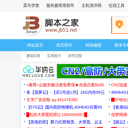
菜鸟学堂
服务器常用软件
主机测评网
在线工具
网站首页
网页制作
网络编程
脚本专
基础应用
实用技巧
自学过程
<推荐>云服务器注册免费领★充值白拿$100
CN2加速
来【菠萝云】-【买2月送1月】16G内存99元
48H64
文字广告招租 qq:461478385
3000+
▉IP地
【579云】国内高防物理机,40H64G仅需99
【香港站群
元
█机房大带宽机柜Q:1006456867█
创梦网络
【高电机柜】算力托管租赁、大带宽、云主
88元/月
【超云】4