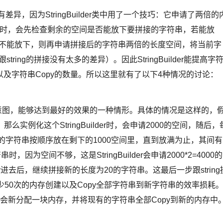
效率上有差异，因为StringBuilder类中用了一个技巧：它申请了两倍的
符串时，会先检查剩余的空间是否能放下要拼接的字符串，若能放
若不能放下，则再申请拼接后的字符串两倍的长度空间，将当前字
ing的拼接没有太多的差异）。因此StringBuilder能提高字
及字符串Copy的数量。所以这里就有了以下4种情况的讨论：
余空间的意图，能够达到最好的效果的一种情形。具体的情况是这样的，
0，那么实例化这个StringBuilder时，会申请2000的空间，随后，
的字符串按顺序放在剩下的1000空间里，直到放满为止，其间有
为空间不够，这是StringBuilder会申请2000*2=4000的
进去后，继续拼接新的长度为20的字符串。这最后一步跟string
50次的内存创建以及Copy全部字符串到新字符串的效率损耗
次都会新分配一块内存，并将现有的字符串全部Copy到新的内存中