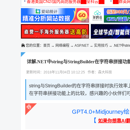
机
香港美国CN2/国内高防服务器██全科云██
██群英网
◆◆◆
广告 商业广告，理性选择
广告 商业广告，理性选择
您的位置：
首页
→
网络编程
→
ASP.NET
→
实用技巧
→ .NET中str
详解.NET中string与StringBuilder在字符串拼
更新时间：2018年11月04日 10:12:25 作者：森大科技
string与StringBuilder的在字符串拼接时执行效
在字符串拼接功能上的比较，感兴趣的小伙伴们
GPT4.0+Midjou
【
如果你想靠AI