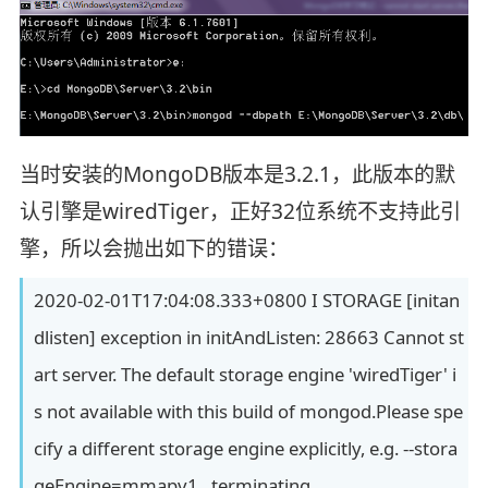
当时安装的MongoDB版本是3.2.1，此版本的默
认引擎是wiredTiger，正好32位系统不支持此引
擎，所以会抛出如下的错误：
2020-02-01T17:04:08.333+0800 I STORAGE [initan
dlisten] exception in initAndListen: 28663 Cannot st
art server. The default storage engine 'wiredTiger' i
s not available with this build of mongod.Please spe
cify a different storage engine explicitly, e.g. --stora
geEngine=mmapv1., terminating