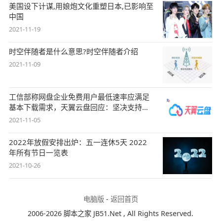
美国设下计谋,用娘炮文化重塑日本,已影响至
中国
2021-11-19
时空伴随者是什么意思?时空伴随者介绍
2021-11-09
工信部称网盘企业免费用户最低速率应满足
基本下载需求，天翼云盘回应：坚决支持，
始终
2021-11-05
2022年放假安排出炉：五一连休5天 2022
年所有节日一览表
2021-10-26
电脑版
-
返回首页
2006-2026 脚本之家 JB51.Net , All Rights Reserved.