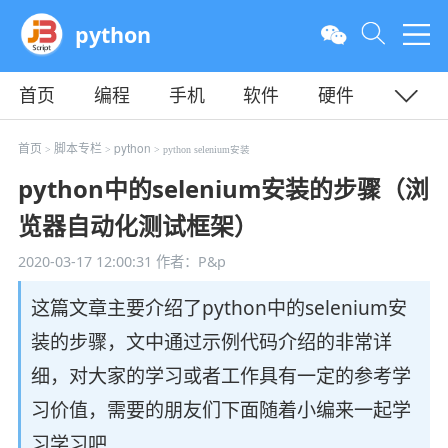
python
首页
编程
手机
软件
硬件
教程
平面
服务器
首页
脚本专栏
python
>
>
> python selenium安装
python中的selenium安装的步骤（浏
览器自动化测试框架）
2020-03-17 12:00:31
作者：P&p
这篇文章主要介绍了python中的selenium安
装的步骤，文中通过示例代码介绍的非常详
细，对大家的学习或者工作具有一定的参考学
习价值，需要的朋友们下面随着小编来一起学
习学习吧