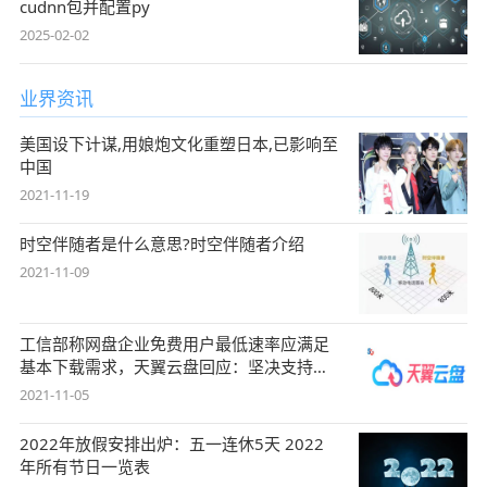
cudnn包并配置py
2025-02-02
业界资讯
美国设下计谋,用娘炮文化重塑日本,已影响至
中国
2021-11-19
时空伴随者是什么意思?时空伴随者介绍
2021-11-09
工信部称网盘企业免费用户最低速率应满足
基本下载需求，天翼云盘回应：坚决支持，
始终
2021-11-05
2022年放假安排出炉：五一连休5天 2022
年所有节日一览表