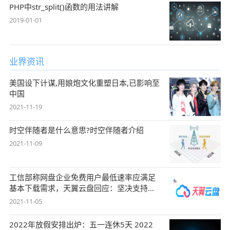
PHP中str_split()函数的用法讲解
2019-01-01
业界资讯
美国设下计谋,用娘炮文化重塑日本,已影响至
中国
2021-11-19
时空伴随者是什么意思?时空伴随者介绍
2021-11-09
工信部称网盘企业免费用户最低速率应满足
基本下载需求，天翼云盘回应：坚决支持，
始终
2021-11-05
2022年放假安排出炉：五一连休5天 2022