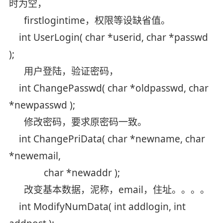
时为空，
firstlogintime，权限等设缺省值。
int UserLogin( char *userid, char *passwd
);
用户登陆，验证密码，
int ChangePasswd( char *oldpasswd, char
*newpasswd );
修改密码，要求原密码一致。
int ChangePriData( char *newname, char
*newemail,
char *newaddr );
改变基本数据，泥称，email，住址。。。。
int ModifyNumData( int addlogin, int