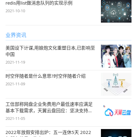
redis用list做消息队列的实现示例
2021-10-10
业界资讯
美国设下计谋,用娘炮文化重塑日本,已影响至
中国
2021-11-19
时空伴随者是什么意思?时空伴随者介绍
2021-11-09
工信部称网盘企业免费用户最低速率应满足
基本下载需求，天翼云盘回应：坚决支持，
始终
2021-11-05
2022年放假安排出炉：五一连休5天 2022