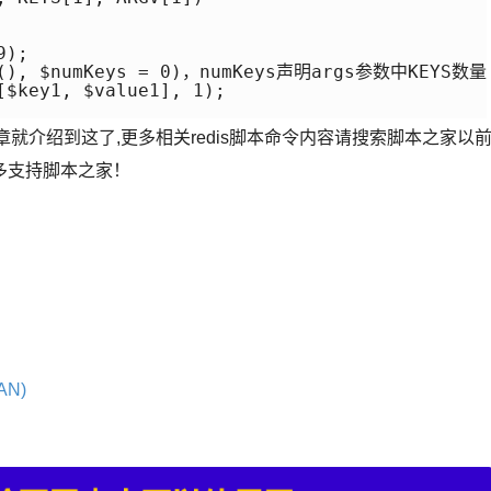
);

ray(), $numKeys = 0)，numKeys声明args参数中KEY
[$key1, $value1], 1);

）的文章就介绍到这了,更多相关redis脚本命令内容请搜索脚本之家以
多支持脚本之家！
AN)