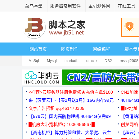
菜鸟学堂
服务器常用软件
主机测评网
在线工具
网站首页
网页制作
网络编程
脚本专
MsSql
Mysql
mariadb
oracle
DB2
mssql2008
<推荐>云服务器注册免费领★充值白拿$100
CN2加速
来【菠萝云】-【买2月送1月】16G内存99元
48H64
文字广告招租 qq:461478385
3000+
▉IP地
【579云】国内高防物理机,40H64G仅需99
【香港站群
元
█机房大带宽机柜Q:1006456867█
创梦网络
【高电机柜】算力托管租赁、大带宽、云主
88元/月
【超云】4