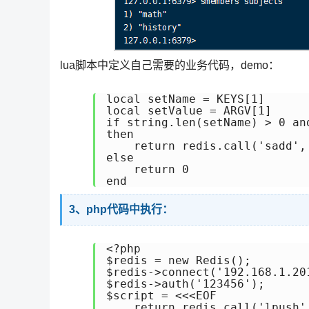
lua脚本中定义自己需要的业务代码，demo：
local setName = KEYS[1]

local setValue = ARGV[1]

if string.len(setName) > 0 an
then

    return redis.call('sadd', 
else

    return 0

end
3、php代码中执行：
<?php

$redis = new Redis();

$redis->connect('192.168.1.201
$redis->auth('123456');

$script = <<<EOF

    return redis.call('lpush',