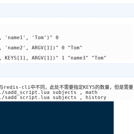
 'name1', 'Tom')" 0

, 'name2', ARGV[1])" 0 "Tom"

, KEYS[1], ARGV[1])" 1 "name3" "Tom"
与redis-cli中不同，此处不需要指定KEYS的数量，但是需
./sadd_script.lua subjects , math

./sadd_script.lua subjects , history