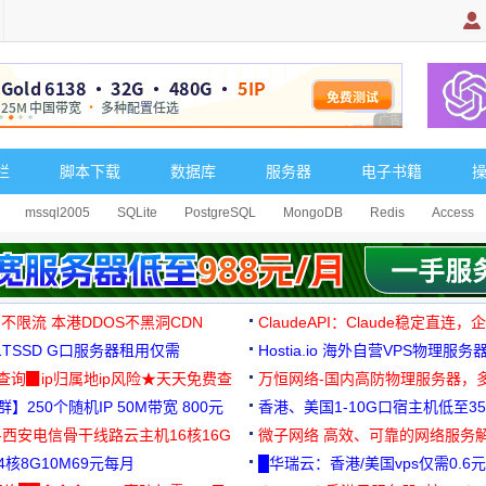
广告 商业广告，理
栏
脚本下载
数据库
服务器
电子书籍
mssql2005
SQLite
PostgreSQL
MongoDB
Redis
Access
 不限流 本港DDOS不黑洞CDN
ClaudeAPI：Claude稳定直连
G1TSSD G口服务器租用仅需
Hostia.io 海外自营VPS物理服务
可免费测试
址查询▉ip归属地ip风险★天天免费查
万恒网络-国内高防物理服务器，
】250个随机IP 50M带宽 800元
99元/月起
香港、美国1-10G口宿主机低至35
-西安电信骨干线路云主机16核16G
微子网络 高效、可靠的网络服务
核8G10M69元每月
█华瑞云：香港/美国vps仅需0.6元