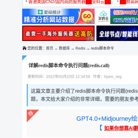
机
香港美国CN2/国内高防服务器██全科云██
██群英网
◆◆◆
广告 商业广告，理性选择
广告 商业广告，理性选择
您的位置：
首页
→
数据库
→
Redis
→ redis脚本命令
详解redis脚本命令执行问题(redis.call)
更新时间：2022年03月23日 12:34:56 作者：hjseo_seg
这篇文章主要介绍了redis脚本命令执行问题(redis.c
题，本文给大家介绍的非常详细，需要的朋友参
GPT4.0+Midjou
【
如果你想靠AI