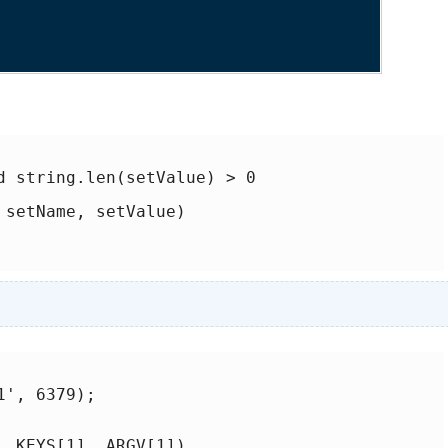
d string.len(setValue) > 0

setName, setValue)

', 6379);

 KEYS[1], ARGV[1])
