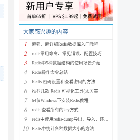
广告 商业广告，理性
大家感兴趣的内容
1
超强、超详细Redis数据库入门教程
2
redis常用命令、常见错误、配置技巧等分享
3
Redis中5种数据结构的使用场景介绍
4
Redis操作命令总结
5
Redis 密码设置和查看密码的方法
6
要用英文逗号隔开KEYS和ARGV参数，逗号前后至少保留1个空格
推荐几款 Redis 可视化工具(太厉害
7
64位Windows下安装Redis教程
8
redis 查看所有的key方式
9
redis中使用redis-dump导出、导入、还原数据实例
10
Redis中统计各种数据大小的方法