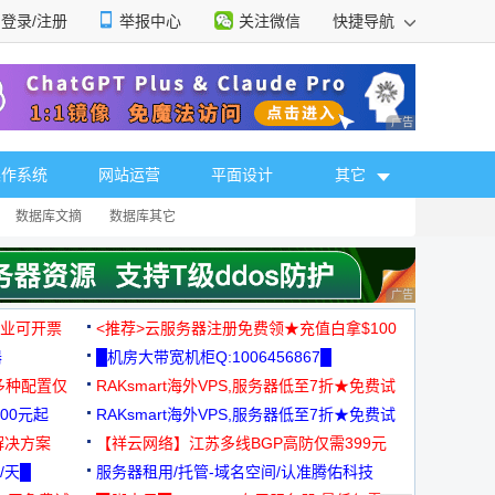
登录/注册
举报中心
关注微信
快捷导航
性选择
广告 商业广告，理
操作系统
网站运营
平面设计
其它
数据库文摘
数据库其它
广告 商业广告，理
，企业可开票
<推荐>云服务器注册免费领★充值白拿$100
器
█机房大带宽机柜Q:1006456867█
多种配置仅
RAKsmart海外VPS,服务器低至7折★免费试
00元起
用★
RAKsmart海外VPS,服务器低至7折★免费试
解决方案
用★
【祥云网络】江苏多线BGP高防仅需399元
/天█
服务器租用/托管-域名空间/认准腾佑科技