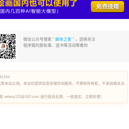
微信公众号搜索 “
脚本之家
” ，选择关注
程序猿的那些事、送书等活动等着你
681264
代表本站立场。本站仅提供信息存储空间服务，不拥有所有权，不承担相关法
terry123@163.com 进行投诉反馈，一经查实，立即处理！