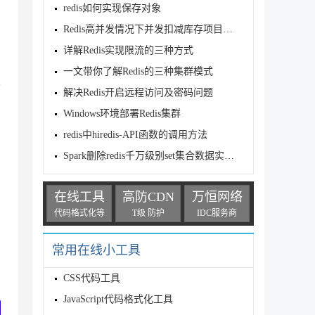
redis如何实现保存对象
Redis高并发情况下并发扣减库存项目实战
S数量，剩下的则都为ARGV参数

详解Redis实现限流的三种方式
一文带你了解Redis的三种集群模式
前
解决Redis开启远程访问及密码问题
Windows环境部署Redis集群
redis中hiredis-API函数的调用方法
Spark删除redis千万级别set集合数据实现分析
在线工具
高防CDN
万恒网络
代码格式化等
T级 防护
IDC服务商
常用在线小工具
CSS代码工具
JavaScript代码格式化工具