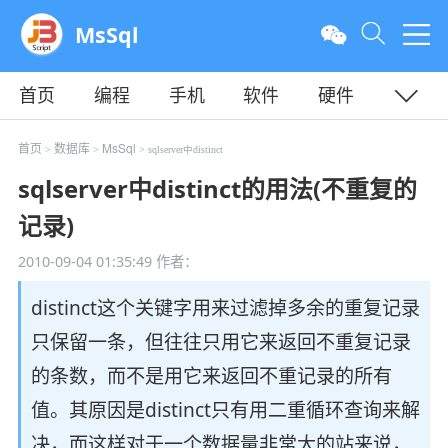
MsSql
首页
编程
手机
软件
硬件
教程
平面
服务器
首页
数据库
MsSql
>
>
> sqlserver中distinct
sqlserver中distinct的用法(不重复的
记录)
2010-09-04 01:35:49
作者：
distinct这个关键字用来过滤掉多余的重复记录
只保留一条，但往往只用它来返回不重复记录
的条数，而不是用它来返回不重记录的所有
值。其原因是distinct只有用二重循环查询来解
决，而这样对于一个数据量非常大的站来说，