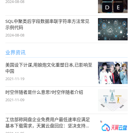
2024-08-08
SQL中聚类后字段数据串联字符串方法常见
示例代码
2024-08-08
业界资讯
美国设下计谋,用娘炮文化重塑日本,已影响至
中国
2021-11-19
时空伴随者是什么意思?时空伴随者介绍
2021-11-09
工信部称网盘企业免费用户最低速率应满足
基本下载需求，天翼云盘回应：坚决支持，
始终