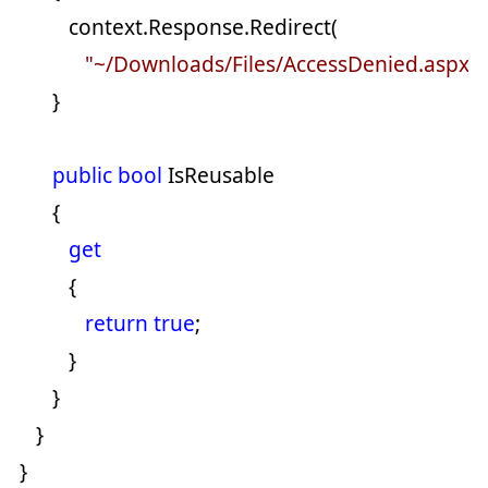
context.Response.Redirect(
"
~/Downloads/Files/AccessDenied.aspx
"
)
}
public
bool
IsReusable
{
get
{
return
true
;
}
}
}
}