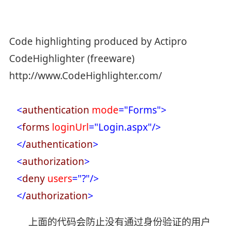
Code highlighting produced by Actipro
CodeHighlighter (freeware)
http://www.CodeHighlighter.com/
<
authentication
mode
="Forms"
>
<
forms
loginUrl
="Login.aspx"
/>
</
authentication
>
<
authorization
>
<
deny
users
="?"
/>
</
authorization
>
上面的代码会防止没有通过身份验证的用户