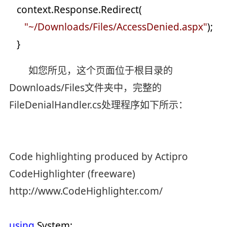
context.Response.Redirect(
"
~/Downloads/Files/AccessDenied.aspx
"
);
}
如您所见，这个页面位于根目录的
Downloads/Files文件夹中，完整的
FileDenialHandler.cs处理程序如下所示：
Code highlighting produced by Actipro
CodeHighlighter (freeware)
http://www.CodeHighlighter.com/
using
System;