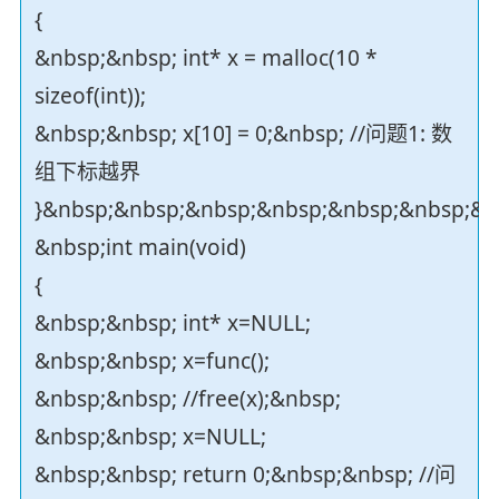
{
&nbsp;&nbsp; int* x = malloc(10 *
sizeof(int));
&nbsp;&nbsp; x[10] = 0;&nbsp; //问题1: 数
组下标越界
}&nbsp;&nbsp;&nbsp;&nbsp;&nbsp;&nbsp;&n
&nbsp;int main(void)
{
&nbsp;&nbsp; int* x=NULL;
&nbsp;&nbsp; x=func();
&nbsp;&nbsp; //free(x);&nbsp;
&nbsp;&nbsp; x=NULL;
&nbsp;&nbsp; return 0;&nbsp;&nbsp; //问