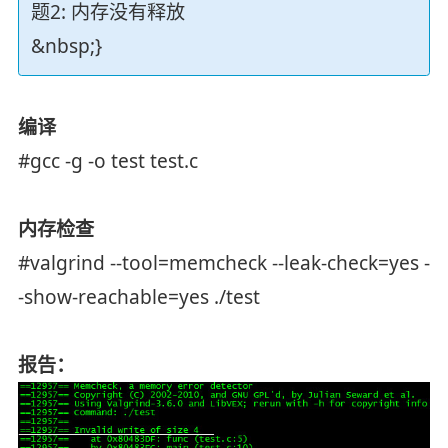
题2: 内存没有释放
&nbsp;}
编译
#gcc -g -o test test.c
内存检查
#valgrind --tool=memcheck --leak-check=yes -
-show-reachable=yes ./test
报告：