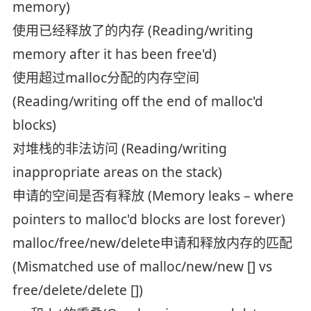
memory)
使用已经释放了的内存 (Reading/writing
memory after it has been free'd)
使用超过malloc分配的内存空间
(Reading/writing off the end of malloc'd
blocks)
对堆栈的非法访问 (Reading/writing
inappropriate areas on the stack)
申请的空间是否有释放 (Memory leaks – where
pointers to malloc'd blocks are lost forever)
malloc/free/new/delete申请和释放内存的匹配
(Mismatched use of malloc/new/new [] vs
free/delete/delete [])