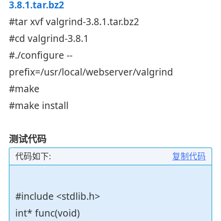
3.8.1.tar.bz2
#tar xvf valgrind-3.8.1.tar.bz2
#cd valgrind-3.8.1
#./configure --
prefix=/usr/local/webserver/valgrind
#make
#make install
测试代码
代码如下:
复制代码
#include <stdlib.h>
int* func(void)