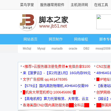
菜鸟学堂
服务器常用软件
主机测评网
在线工具
网站首页
网页制作
网络编程
脚本专
MsSql
Mysql
mariadb
oracle
DB2
mssql2008
<推荐>云服务器注册免费领★充值白拿$100
CN2加速
来【菠萝云】-【买2月送1月】16G内存99元
48H64
文字广告招租 qq:461478385
3000+
▉IP地
【579云】国内高防物理机,40H64G仅需99
【香港站群
元
█机房大带宽机柜Q:1006456867█
创梦网络
【高电机柜】算力托管租赁、大带宽、云主
88元/月
【超云】4
机
香港美国CN2/国内高防服务器██全科云██
██群英网