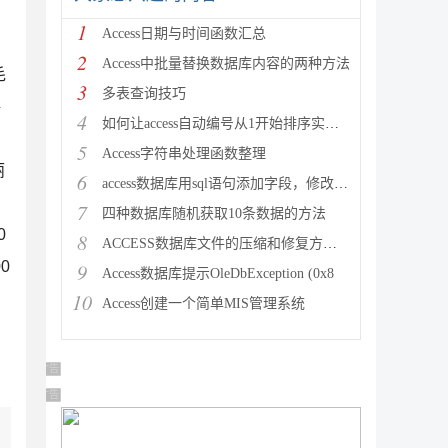
1
Access日期与时间函数汇总
2
Access中批量替换数据库内容的两种方法
毛
3
多表查询技巧
格
4
如何让access自动编号从1开始排序实现方法
5
Access字符串处理函数整理
丽
6
access数据库用sql语句添加字段，修改字段，删除字段
7
四种数据库随机获取10条数据的方法
0
8
ACCESS数据库文件的压缩和修复方法[图文]
00
9
Access数据库提示OleDbException (0x8
10
Access创建一个简单MIS管理系统
广告 商业广告，理性选择
广告 商业广告，理性选择