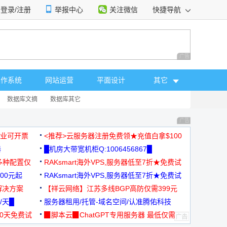
登录/注册
举报中心
关注微信
快捷导航
性选择
广告 商业广告，理
操作系统
网站运营
平面设计
其它
数据库文摘
数据库其它
广告 商业广告，理
，企业可开票
<推荐>云服务器注册免费领★充值白拿$100
器
█机房大带宽机柜Q:1006456867█
多种配置仅
RAKsmart海外VPS,服务器低至7折★免费试
00元起
用★
RAKsmart海外VPS,服务器低至7折★免费试
解决方案
用★
【祥云网络】江苏多线BGP高防仅需399元
/天█
服务器租用/托管-域名空间/认准腾佑科技
30天免费试
▉脚本云▉ChatGPT专用服务器 最低仅需