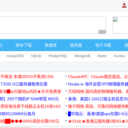
广告 商业广告，理
栏
脚本下载
数据库
服务器
电子书籍
mssql2005
SQLite
PostgreSQL
MongoDB
Redis
Access
 不限流 本港DDOS不黑洞CDN
ClaudeAPI：Claude稳定直连
G1TSSD G口服务器租用仅需
Hostia.io 海外自营VPS物理服务
可免费测试
址查询▉ip归属地ip风险★天天免费查
万恒网络-国内高防物理服务器，
】250个随机IP 50M带宽 800元
99元/月起
香港、美国1-10G口宿主机低至35
-西安电信骨干线路云主机16核16G
微子网络 高效、可靠的网络服务
核8G10M69元每月
█华瑞云：香港/美国vps仅需0.6元
络██◆◆◆300G高防仅需599元
★31idc★香港云服务器2核4G★