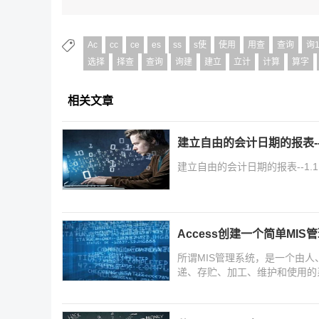
Ac
cc
ce
es
ss
s使
使用
用查
查询
询
选择
择查
查询
询建
建立
立计
计算
算字
相关文章
建立自由的会计日期的报表--
建立自由的会计日期的报表--1.1
Access创建一个简单MIS
所谓MIS管理系统，是一个由
递、存贮、加工、维护和使用的
家介绍Access这个有历史的