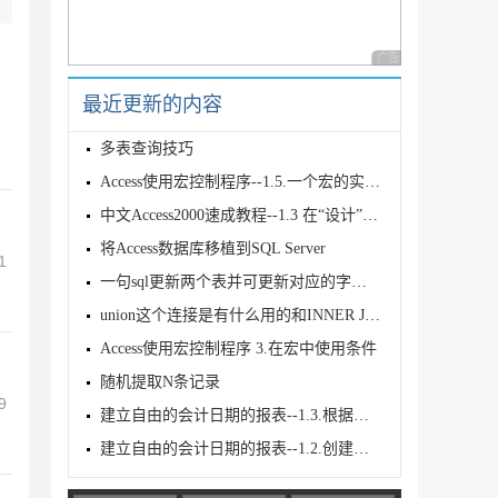
广告 商业广告，理性
最近更新的内容
多表查询技巧
Access使用宏控制程序--1.5.一个宏的实例——检验口令
中文Access2000速成教程--1.3 在“设计”视图中设计表
将Access数据库移植到SQL Server
1
一句sql更新两个表并可更新对应的字段值具体实现
union这个连接是有什么用的和INNER JOIN有什么区别
Access使用宏控制程序 3.在宏中使用条件
随机提取N条记录
9
建立自由的会计日期的报表--1.3.根据用户选择日期自动计算期初期末日期
建立自由的会计日期的报表--1.2.创建让用户选择日期窗体