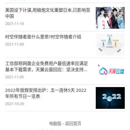
美国设下计谋,用娘炮文化重塑日本,已影响至
中国
2021-11-19
时空伴随者是什么意思?时空伴随者介绍
2021-11-09
工信部称网盘企业免费用户最低速率应满足
基本下载需求，天翼云盘回应：坚决支持，
始终
2021-11-05
2022年放假安排出炉：五一连休5天 2022
年所有节日一览表
2021-10-26
电脑版
-
返回首页