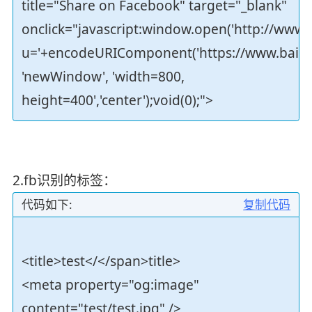
title="Share on Facebook" target="_blank"
onclick="javascript:window.open('http://www
u='+encodeURIComponent('https://www.baidu
'newWindow', 'width=800,
height=400','center');void(0);">
2.fb识别的标签：
代码如下:
复制代码
<title>test</</span>title>
<meta property="og:image"
content="test/test.jpg" />