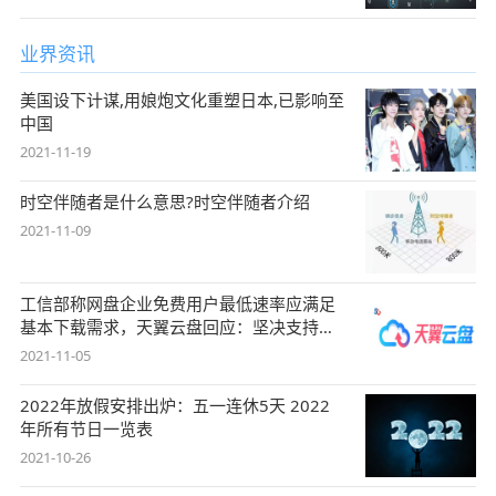
业界资讯
美国设下计谋,用娘炮文化重塑日本,已影响至
中国
2021-11-19
时空伴随者是什么意思?时空伴随者介绍
2021-11-09
工信部称网盘企业免费用户最低速率应满足
基本下载需求，天翼云盘回应：坚决支持，
始终
2021-11-05
2022年放假安排出炉：五一连休5天 2022
年所有节日一览表
2021-10-26