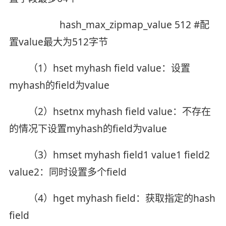
hash_max_zipmap_value 512 #配
置value最大为512字节
（1）hset myhash field value：设置
myhash的field为value
（2）hsetnx myhash field value：不存在
的情况下设置myhash的field为value
（3）hmset myhash field1 value1 field2
value2：同时设置多个field
（4）hget myhash field：获取指定的hash
field