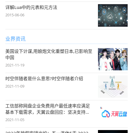
详解Lua中的元表和元方法
2015-06-06
业界资讯
美国设下计谋,用娘炮文化重塑日本,已影响至
中国
2021-11-19
时空伴随者是什么意思?时空伴随者介绍
2021-11-09
工信部称网盘企业免费用户最低速率应满足
基本下载需求，天翼云盘回应：坚决支持，
始终
2021-11-05
2022年放假安排出炉：五一连休5天 2022