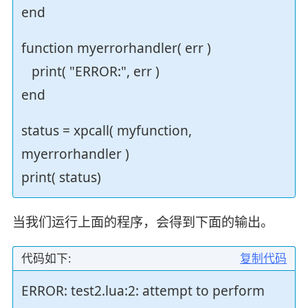
end
function myerrorhandler( err )
print( "ERROR:", err )
end
status = xpcall( myfunction,
myerrorhandler )
print( status)
当我们运行上面的程序，会得到下面的输出。
代码如下:
复制代码
ERROR: test2.lua:2: attempt to perform