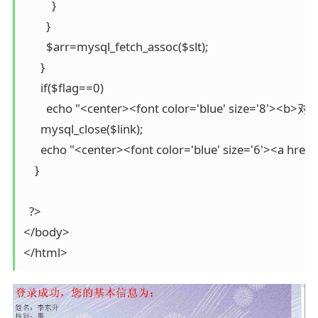
          }

        }

        $arr=mysql_fetch_assoc($slt);

      }

      if($flag==0)

        echo "<center><font color='blue' size
      mysql_close($link);

      echo "<center><font color='blue' size='6'><a 
    }

  ?>

</body>
