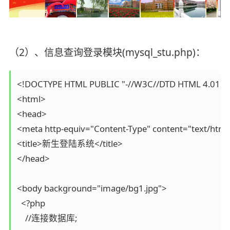
（2）、信息查询登录模块(mysql_stu.php)：
<!DOCTYPE HTML PUBLIC "-//W3C//DTD HTML 4.01 Tran
<html>

<head>

<meta http-equiv="Content-Type" content="text/html
<title>新生登陆系统</title>

</head>

<body background="image/bg1.jpg">

  <?php

    //连接数据库;
