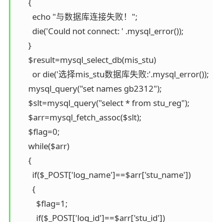
      {

        echo "与数据库连接失败！";

        die('Could not connect: ' .mysql_error());

      }

      $result=mysql_select_db(mis_stu)

        or die('选择mis_stu数据库失败:'.mysql_error());

      mysql_query("set names gb2312");

      $slt=mysql_query("select * from stu_reg");

      $arr=mysql_fetch_assoc($slt);

      $flag=0;

      while($arr)

      {

        if($_POST['log_name']==$arr['stu_name'])

        {

          $flag=1;

          if($_POST['log_id']==$arr['stu_id'])
