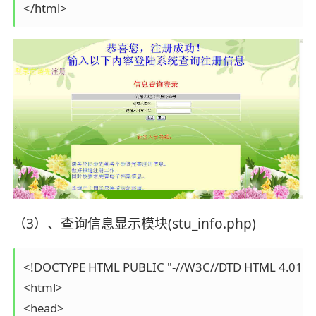
（3）、查询信息显示模块(stu_info.php)
<!DOCTYPE HTML PUBLIC "-//W3C//DTD HTML 4.01 Tran
<html>

<head>
