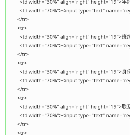
        <td width="30%" align="right" height="19">年龄
        <td width="70%"><input type="text" name="reg
      </tr>

      <tr>

        <td width="30%" align="right" height="19">班级
        <td width="70%"><input type="text" name="reg_
      </tr>

      <tr>

        <td width="30%" align="right" height="19">
        <td width="70%"><input type="text" name="reg_
      </tr>

      <tr>

        <td width="30%" align="right" height="19">
        <td width="70%"><input type="text" name="reg_t
      </tr>

      <tr>
