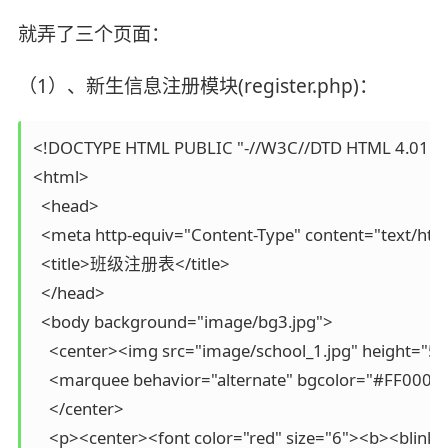
就弄了三个页面：
（1）、新生信息注册模块(register.php)：
<!DOCTYPE HTML PUBLIC "-//W3C//DTD HTML 4.01 Tran
<html>

  <head>

  <meta http-equiv="Content-Type" content="text/htm
  <title>班级注册表</title>

  </head>

  <body background="image/bg3.jpg">

    <center><img src="image/school_1.jpg" height="5
    <marquee behavior="alternate" bgcolo
    </center>

    <p><center><font color="red" size="6"><b><bl