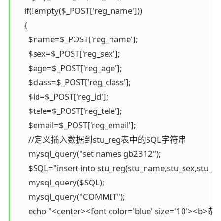
    if(!empty($_POST['reg_name']))

    {

      $name=$_POST['reg_name'];

      $sex=$_POST['reg_sex'];

      $age=$_POST['reg_age'];

      $class=$_POST['reg_class'];

      $id=$_POST['reg_id'];

      $tele=$_POST['reg_tele'];

      $email=$_POST['reg_email'];

      //定义插入数据到stu_reg表中的SQL字符串

      mysql_query("set names gb2312");

      $SQL="insert into stu_reg(stu_name,stu_sex,stu_age,s
      mysql_query($SQL);

      mysql_query("COMMIT");

      echo "<center><font color='blue' si