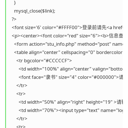
    }

    mysql_close($link);

  ?>

  <font size='6' color="#FFFF00">登录前请先<a href="r
  <p><center><font color="red" size="6"><b>信息查
    <form action="stu_info.php" method="post" name="
    <table align="center" cellspacing="0" bordercolo
      <tr bgcolor="#CCCCCF">

        <td width="100%" align="center" valign="botto
        <font face="隶书" size="4" color="#0000
      </tr>

      <tr>

        <td width="50%" align="right" height="19" 
        <td width="70%"><input type="text" name="log
      </tr>

      <tr>
