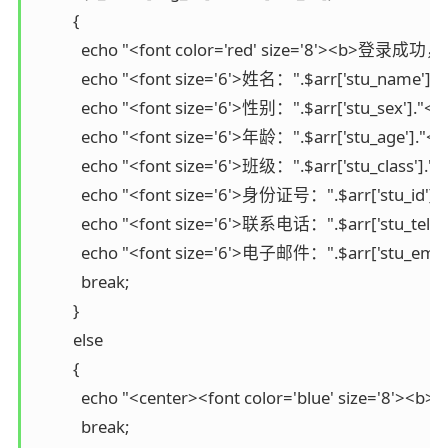
          {

            echo "<font color='red' size='8'><b
            echo "<font size='6'>姓名：".$arr['stu_name']."<
            echo "<font size='6'>性别：".$arr['stu_sex']."<br
            echo "<font size='6'>年龄：".$arr['stu_age']."<br
            echo "<font size='6'>班级：".$arr['stu_class']."<b
            echo "<font size='6'>身份证号：".$arr['stu_id']."
            echo "<font size='6'>联系电话：".$arr['stu_tele']
            echo "<font size='6'>电子邮件：".$arr['stu_email'
            break;

          }

          else

          {

            echo "<center><font color='blue' size
            break;
