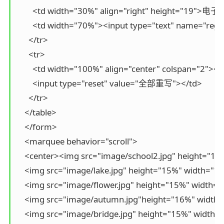
        <td width="30%" align="right" height="19">
        <td width="70%"><input type="text" name="reg_
      </tr>

      <tr>

        <td width="100%" align="center" colspan="2"
        <input type="reset" value="全部重写"></td>

      </tr>

    </table>

    </form>

    <marquee behavior="scroll">

    <center><img src="image/school2.jpg" height="15
    <img src="image/lake.jpg" height="15%" width="15
    <img src="image/flower.jpg" height="15%" width="
    <img src="image/autumn.jpg"height="16%" width=
    <img src="image/bridge.jpg" height="15%" width=