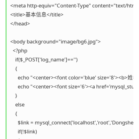
<meta http-equiv="Content-Type" content="text/html
<title>基本信息</title>

</head>

<body background="image/bg6.jpg">

  <?php

    if($_POST['log_name']=='')

    {

      echo "<center><font color='blue' size='8
      echo "<center><font size='6'><a href='mysql_s
    }

    else

    { 

      $link = mysql_connect('localhost','root','Dongsheng'
      if(!$link)
