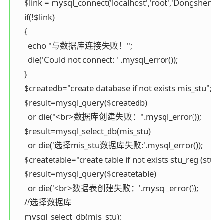
    $link = mysql_connect('localhost','root','Dongsheng');
    if(!$link)

    {

      echo "与数据库连接失败！";

      die('Could not connect: ' .mysql_error());

    }

    $createdb="create database if not exists mis_stu";

    $result=mysql_query($createdb)

      or die("<br>数据库创建失败：".mysql_error());

    $result=mysql_select_db(mis_stu)

      or die('选择mis_stu数据库失败:'.mysql_error());

    $createtable="create table if not exists stu_reg (st
    $result=mysql_query($createtable)

      or die('<br>数据表创建失败：'.mysql_error());

    //选择数据库

    mysql_select_db(mis_stu);
