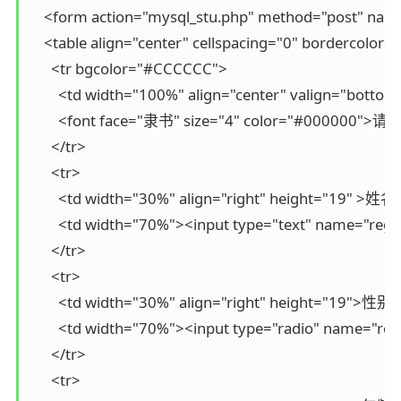
    <form action="mysql_stu.php" method="post" name
    <table align="center" cellspacing="0" bordercolo
      <tr bgcolor="#CCCCCC">

        <td width="100%" align="center" valign="botto
        <font face="隶书" size="4" color="#00000
      </tr>

      <tr>

        <td width="30%" align="right" height="19" >姓名
        <td width="70%"><input type="text" name="re
      </tr>

      <tr>

        <td width="30%" align="right" height="19">性别
        <td width="70%"><input type="radio" name="
      </tr>

      <tr>
