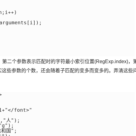
;i++)

guments[i]);

个参数表示匹配时的字符最小索引位置(RegExp.index)，
t)。其实这些参数的个数，还会随着子匹配的变多而变多的。弄清这些


+"</font>"

"人");

g");

和国";

t);
