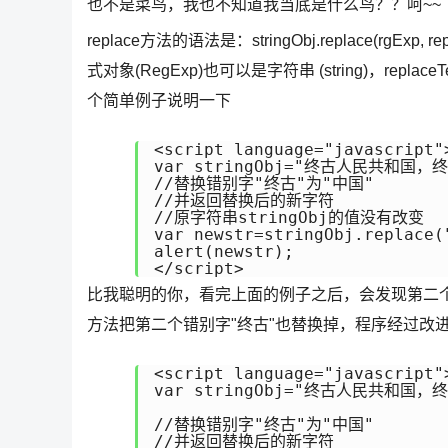
也不是菜鸟，我也不知道我当底是什么鸟？？呵~~
replace方法的语法是：stringObj.replace(rgExp, 
式对象(RegExp)也可以是字符串 (string)，r
个简单例子说明一下
<script language="javascript">
var stringObj="终古人民共和国，终
//替换错别字"终古"为"中国"

//并返回替换后的新字符

//原字符串stringObj的值没有改变

var newstr=stringObj.replace
alert(newstr);

</script>
比我聪明的你，看完上面的例子之后，会发现第二个错别
方法把第二个错别字"终古"也替换掉，程序经过改
<script language="javascript">
var stringObj="终古人民共和国，终
//替换错别字"终古"为"中国"

//并返回替换后的新字符
