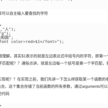
现可以自主输入要查找的字符


"人");

g");

和国";

font color=red>$1</font>");

很理解，其实$1表示的就是左边表达式中括号内的字符，即第一
是子匹配呢？？通俗点讲，就是左边每一个括号是第一个字匹配，
实现呢？？在实现之前，我们先讲一下怎么样获取某一个函数的
nts集合，这个集合存储了当前函数的所有参数，通过arguments可以
的代码

