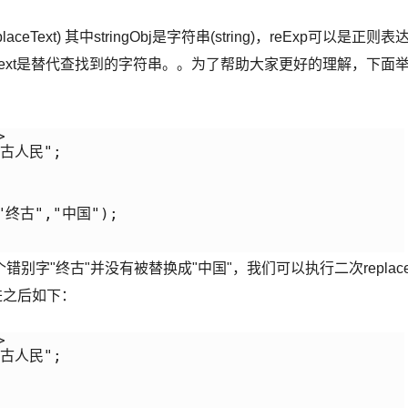
replaceText) 其中stringObj是字符串(string)，reExp可以是正则表
eplaceText是替代查找到的字符串。。为了帮助大家更好的理解，下面


古人民";

("终古","中国");

字"终古"并没有被替换成"中国"，我们可以执行二次replac
进之后如下：


古人民";
