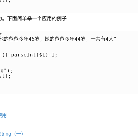
为。下面简单举一个应用的例子


岁，他的爸爸今年45岁，她的爸爸今年44岁，一共有4人"

()-parseInt($1)+1;

g");

t);

使用
String（一）