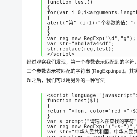
function test()

{

for(var i=0;i<arguments.length
{

alert("第"+(i+1)+"个参数的值："+ar
}

}

var reg=new RegExp("\d","g");

var str="abd1afa4sdf";

str.replace(reg,test);

</script>
经过观察我们发现，第一个参数表示匹配到的字符，第二
三个参数表示被匹配的字符串 (RegExp.inpu
题之后，我们可以用另外的一种写法
<script language="javascript">
function test($1)

{

return "<font color='red'>"+$1
}

var s=prompt("请输入在查找的字符",
var reg=new RegExp("("+s+")","
var str="中华人民共和国，中华人民共
var newstr=str.replace(reg,tes