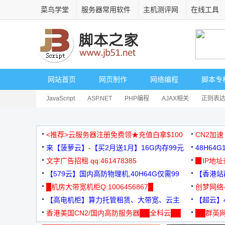
菜鸟学堂
服务器常用软件
主机测评网
在线工具
网站首页
网页制作
网络编程
脚本专
JavaScript
ASP.NET
PHP编程
AJAX相关
正则表
安全相关
网页播放器
其它综合
Dart
<推荐>云服务器注册免费领★充值白拿$100
CN2加速
来【菠萝云】-【买2月送1月】16G内存99元
48H64
文字广告招租 qq:461478385
3000+
▉IP地
【579云】国内高防物理机,40H64G仅需99
【香港站群
元
█机房大带宽机柜Q:1006456867█
创梦网络
【高电机柜】算力托管租赁、大带宽、云主
88元/月
【超云】4
机
香港美国CN2/国内高防服务器██全科云██
██群英网