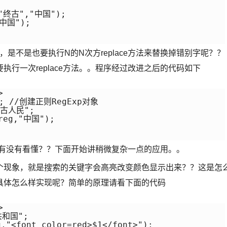
("终古","中国");

中国");

是不是也要执行N的N次方replace方法来替换掉错别字呢？？
行一次replace方法。。程序经过改进之后的代码如下


); //创建正则RegExp对象

古人民";

reg,"中国");

大家有没有看懂？？下面开始讲稍微复杂一点的应用。。
个现象，就是搜索的关键字会高亮改变颜色显示出来？？这是怎
具体怎么样实现呢？简单的原理请看下面的代码


和国";

,"<font color=red>$1</font>");
