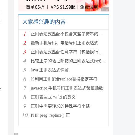
广告 商业广告，理性
达
举
大家感兴趣的内容
1
正则表达式匹配不包含某些字符串的技巧
2
最新手机号码、电话号码正则表达式
3
正则表达式匹配任意字符（包括换行符）的写法
4
比较正宗的验证邮箱的正则表达式js代码详解
5
Java 正则表达式详解
6
JS利用正则配合replace替换指定字符
7
javascript 手机号码正则表达式验证函数
e
8
正则表达式 \w \d 的意义
9
正则中需要转义的特殊字符小结
10
PHP preg_replace() 正