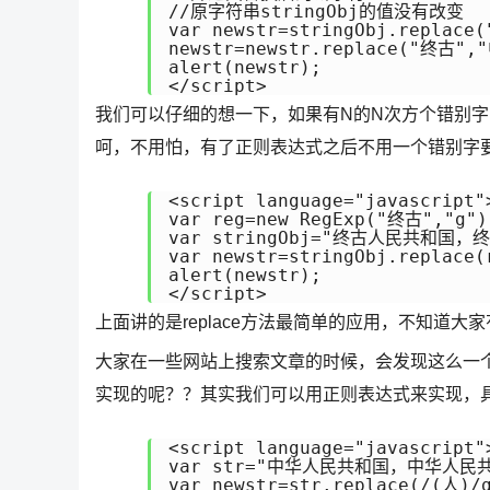
//原字符串stringObj的值没有改变

var newstr=stringObj.replace
newstr=newstr.replace("终古","
alert(newstr);

</script>
我们可以仔细的想一下，如果有N的N次方个错别字，
呵，不用怕，有了正则表达式之后不用一个错别字要执
<script language="javascript">
var reg=new RegExp("终古","g"
var stringObj="终古人民共和国，终
var newstr=stringObj.replace(
alert(newstr);

</script>
上面讲的是replace方法最简单的应用，不知道
大家在一些网站上搜索文章的时候，会发现这么一
实现的呢？？其实我们可以用正则表达式来实现，
<script language="javascript">
var str="中华人民共和国，中华人民共
var newstr=str.replace(/(人)/g