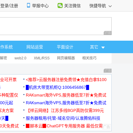
登录/注册
举报中心
关注微信
快捷导航
性选择
广告 商业广告，理
操作系统
网站运营
平面设计
其它
解密
web2.0
XML/RSS
网页编辑器
相关技巧
广告 商业广告，理
，企业可开票
<推荐>云服务器注册免费领★充值白拿$100
器
█机房大带宽机柜Q:1006456867█
多种配置仅
RAKsmart海外VPS,服务器低至7折★免费试
00元起
用★
RAKsmart海外VPS,服务器低至7折★免费试
解决方案
用★
【祥云网络】江苏多线BGP高防仅需399元
/天█
服务器租用/托管-域名空间/认准腾佑科技
30天免费试
▉脚本云▉ChatGPT专用服务器 最低仅需