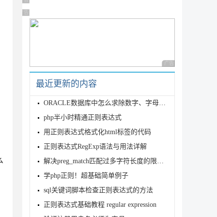
广告 商业广告，理性选择
广告 商业广告，理性选择
广告 商业广告，理性
最近更新的内容
ORACLE数据库中怎么求除数字、字母之外的非中文字符的正则表达式
php半小时精通正则表达式
用正则表达式格式化html标签的代码
正则表达式RegExp语法与用法详解
么
解决preg_match匹配过多字符长度的限制的思路分析
学php正则！超基础简单例子
sql关键词脚本检查正则表达式的方法
正则表达式基础教程 regular expression