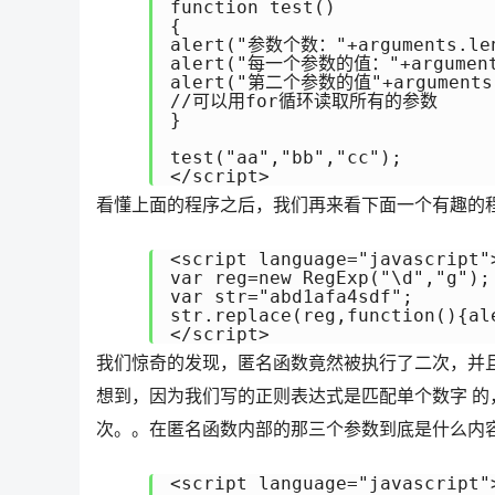
function test()

{

alert("参数个数："+arguments.len
alert("每一个参数的值："+arguments
alert("第二个参数的值"+arguments[
//可以用for循环读取所有的参数

}

test("aa","bb","cc");

</script>
看懂上面的程序之后，我们再来看下面一个有趣的
<script language="javascript">
var reg=new RegExp("\d","g");

var str="abd1afa4sdf";

str.replace(reg,function(){al
</script>
我们惊奇的发现，匿名函数竟然被执行了二次，并
想到，因为我们写的正则表达式是匹配单个数字 
次。。在匿名函数内部的那三个参数到底是什么内
<script language="javascript">