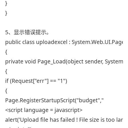
}
}
5、显示错误提示。
public class uploadexcel : System.Web.UI.Page
{
private void Page_Load(object sender, System.
{
if (Request["err"] == "1")
{
Page.RegisterStartupScript("budget","
<script language = javascript>
alert('Upload file has failed ! File size is too large