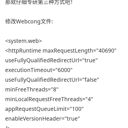
那就仔细专研第三种方式吧！
修改Webcong文件:
<system.web>
<httpRuntime maxRequestLength="40690"
useFullyQualifiedRedirectUrl="true"
executionTimeout="6000"
useFullyQualifiedRedirectUrl="false"
minFreeThreads="8"
minLocalRequestFreeThreads="4"
appRequestQueueLimit="100"
enableVersionHeader="true"