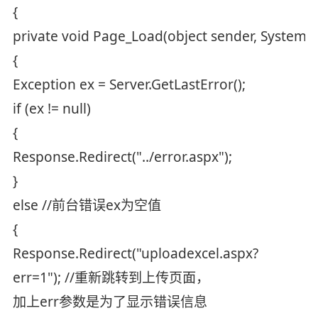
{
private void Page_Load(object sender, System.
{
Exception ex = Server.GetLastError();
if (ex != null)
{
Response.Redirect("../error.aspx");
}
else //前台错误ex为空值
{
Response.Redirect("uploadexcel.aspx?
err=1"); //重新跳转到上传页面，
加上err参数是为了显示错误信息