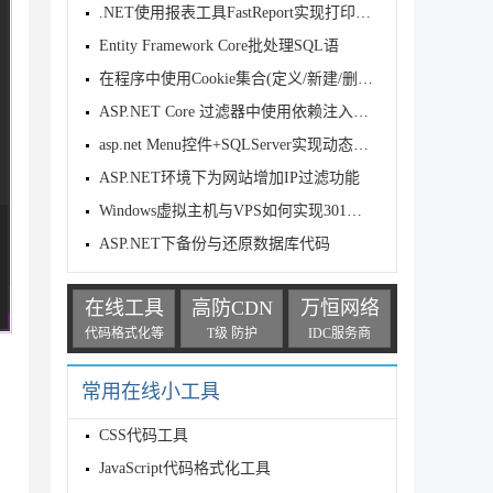
.NET使用报表工具FastReport实现打印功能
Entity Framework Core批处理SQL语
在程序中使用Cookie集合(定义/新建/删除)及案例讲解
ASP.NET Core 过滤器中使用依赖注入知识点总结
asp.net Menu控件+SQLServer实现动态多级菜单
ASP.NET环境下为网站增加IP过滤功能
Windows虚拟主机与VPS如何实现301重定向(asp.net)
ASP.NET下备份与还原数据库代码
在线工具
高防CDN
万恒网络
代码格式化等
T级 防护
IDC服务商
常用在线小工具
CSS代码工具
JavaScript代码格式化工具