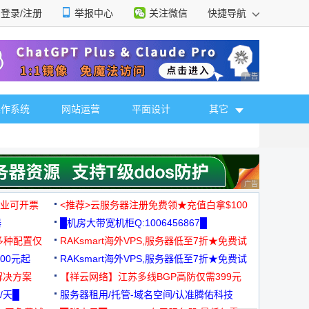
登录/注册
举报中心
关注微信
快捷导航
性选择
广告 商业广告，理
操作系统
网站运营
平面设计
其它
广告 商业广告，理
，企业可开票
<推荐>云服务器注册免费领★充值白拿$100
器
█机房大带宽机柜Q:1006456867█
多种配置仅
RAKsmart海外VPS,服务器低至7折★免费试
00元起
用★
RAKsmart海外VPS,服务器低至7折★免费试
解决方案
用★
【祥云网络】江苏多线BGP高防仅需399元
/天█
服务器租用/托管-域名空间/认准腾佑科技