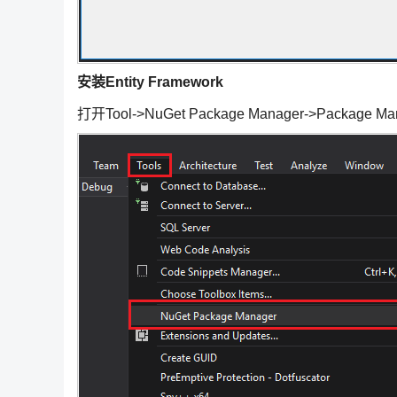
安装Entity Framework
打开Tool->NuGet Package Manager->Package Man