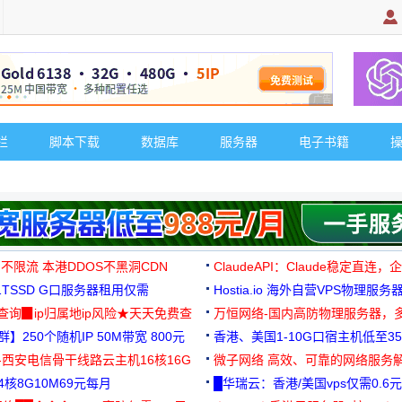
广告 商业广告，理
栏
脚本下载
数据库
服务器
电子书籍
 不限流 本港DDOS不黑洞CDN
ClaudeAPI：Claude稳定直连
G1TSSD G口服务器租用仅需
Hostia.io 海外自营VPS物理服务
可免费测试
址查询▉ip归属地ip风险★天天免费查
万恒网络-国内高防物理服务器，
】250个随机IP 50M带宽 800元
99元/月起
香港、美国1-10G口宿主机低至35
-西安电信骨干线路云主机16核16G
微子网络 高效、可靠的网络服务
核8G10M69元每月
█华瑞云：香港/美国vps仅需0.6元