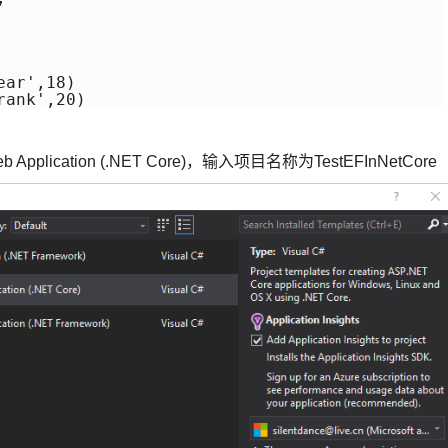
ar',18) 

rank',20)
lication (.NET Core)，输入项目名称为TestEFInNetCore