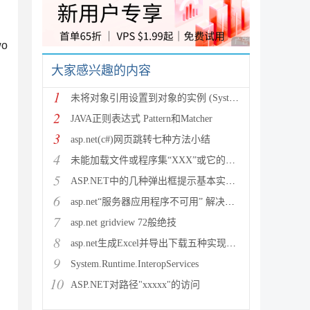
广告 商业广告，理性
o
大家感兴趣的内容
1
未将对象引用设置到对象的实例 (System.NullRef
2
JAVA正则表达式 Pattern和Matcher
3
asp.net(c#)网页跳转七种方法小结
4
未能加载文件或程序集“XXX”或它的某一个依赖项。试图加载格
5
ASP.NET中的几种弹出框提示基本实现方法
6
asp.net“服务器应用程序不可用” 解决方法
7
asp.net gridview 72般绝技
8
asp.net生成Excel并导出下载五种实现方法
9
System.Runtime.InteropServices
10
ASP.NET对路径"xxxxx"的访问