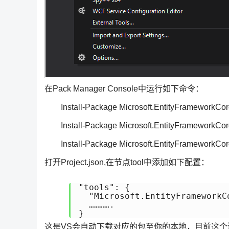
在Pack Manager Console中运行如下命令：
Install-Package Microsoft.EntityFrameworkCor
Install-Package Microsoft.EntityFrameworkCore
Install-Package Microsoft.EntityFrameworkCor
打开Project.json,在节点tool中添加如下配置：
"tools": { 

  "Microsoft.EntityFrameworkC
  …………. 

}
这是VS会自动下载对应的包至你的本地，目前这个还是