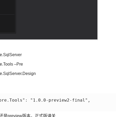
e.SqlServer
.Tools –Pre
e.SqlServer.Design
ore.Tools": "1.0.0-preview2-final", 

preview版本，正式版请关