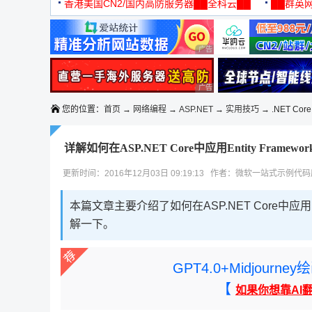
机
香港美国CN2/国内高防服务器██全科云██
██群英网
◆◆◆
广告 商业广告，理性选择
广告 商业广告，理性选择
您的位置：
首页
→
网络编程
→
ASP.NET
→
实用技巧
→ .NET Core
详解如何在ASP.NET Core中应用Entity Framewor
更新时间：2016年12月03日 09:19:13 作者：微软一站式示例代
本篇文章主要介绍了如何在ASP.NET Core中应用
解一下。
GPT4.0+Midjou
【
如果你想靠AI