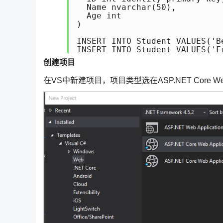
  Name nvarchar(50), 

  Age int 

) 

INSERT INTO Student VALUES('Be
INSERT INTO Student VALUES('F
创建项目
在VS中新建项目，项目类型选在ASP.NET Core Web App