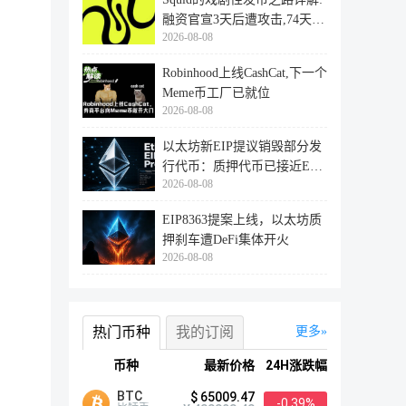
融资官宣3天后遭攻击,74天后
2026-08-08
登陆
Robinhood上线CashCat,下一个
Meme币工厂已就位
2026-08-08
以太坊新EIP提议销毁部分发
行代币：质押代币已接近ETH
2026-08-08
供应量
EIP8363提案上线，以太坊质
押刹车遭DeFi集体开火
2026-08-08
热门币种
我的订阅
更多
币种
最新价格
24H涨跌幅
BTC
$ 65009.47
-0.39%