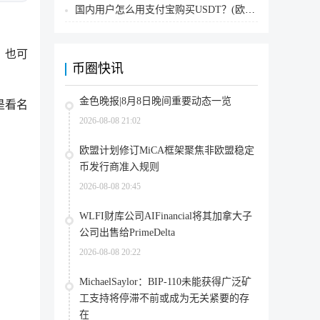
国内用户怎么用支付宝购买USDT？(欧易交易所为例)
，也可
币圈快讯
金色晚报|8月8日晚间重要动态一览
是看名
2026-08-08 21:02
欧盟计划修订MiCA框架聚焦非欧盟稳定
币发行商准入规则
2026-08-08 20:45
WLFI财库公司AIFinancial将其加拿大子
公司出售给PrimeDelta
2026-08-08 20:22
MichaelSaylor：BIP-110未能获得广泛矿
工支持将停滞不前或成为无关紧要的存
在