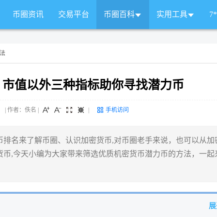
币圈资讯
交易平台
币圈百科
实用工具
7
法
 市值以外三种指标助你寻找潜力币
 来源： | 作者：佚名
|
|
手机访问
币排名来了解币圈、认识加密货币,对币圈老手来说，也可以从加
货币,今天小编为大家带来筛选优质机密货币潜力币的方法，一起
展