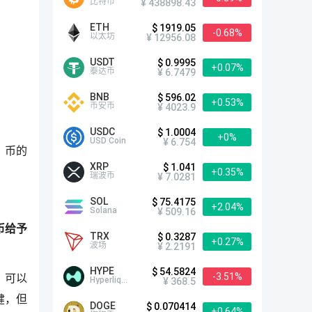
比特币
¥ 438898.43
ETH
$ 1919.05
-0.68%
以太坊
¥ 12956.08
USDT
$ 0.9995
+0.07%
泰达币
¥ 6.7479
BNB
$ 596.02
+0.53%
币安币
¥ 4023.9
USDC
$ 1.0004
+0%
USD Coin
¥ 6.754
，币的
XRP
$ 1.041
+0.35%
瑞波币
¥ 7.0281
SOL
$ 75.4175
+2.04%
Solana
¥ 509.16
币给予
TRX
$ 0.3287
+0.27%
波场
¥ 2.2191
HYPE
$ 54.5824
-3.51%
，可以
Hyperliquid
¥ 368.5
健，但
DOGE
$ 0.070414
+0.64%