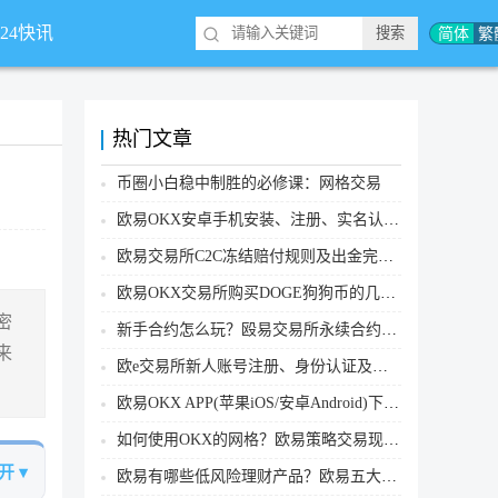
简体
繁
*24快讯
热门文章
币圈小白稳中制胜的必修课：网格交易
欧易OKX安卓手机安装、注册、实名认证、买币转账新手实操教程
欧易交易所C2C冻结赔付规则及出金完整流程
欧易OKX交易所购买DOGE狗狗币的几个方式汇总
密
新手合约怎么玩？殴易交易所永续合约操作步骤教程(APP/Web端)
来
欧e交易所新人账号注册、身份认证及安全设置教程
欧易OKX APP(苹果iOS/安卓Android)下载图文教程
如何使用OKX的网格？欧易策略交易现货网格新手操作流程
开 ▾
欧易有哪些低风险理财产品？欧易五大低风险理财产品详细介绍