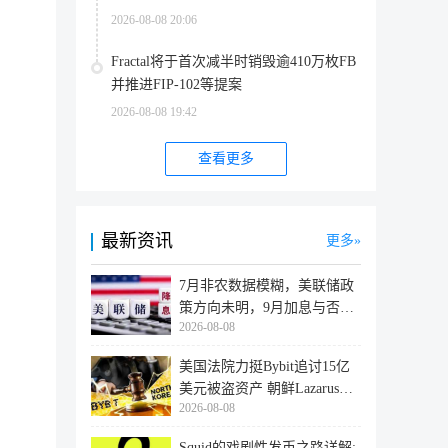
2026-08-08 20:06
Fractal将于首次减半时销毁逾410万枚FB
并推进FIP-102等提案
2026-08-08 19:42
查看更多
最新资讯
更多
7月非农数据模糊，美联储政
策方向未明，9月加息与否仍
2026-08-08
取决于
美国法院力挺Bybit追讨15亿
美元被盗资产 朝鲜Lazarus黑
2026-08-08
客洗
Squid的戏剧性发币之路详解: