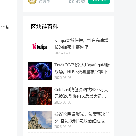
狗狗币
¥ 0.4753
s)。
区块链百科
Kulipa突然停摆，倒在高速增
长的加密卡赛道里
2026-08-03
Trade[XYZ]杀入Hyperliquid新
战场，HIP-3交易量被它拿下
2026-08-03
Coldcard钱包漏洞致8900万美
元被盗,引爆FTX后最大链上
2026-08-03
迁移潮
参议院民调曝光，法案表决前
夕“官员获利”与政治红线成最
2026-08-03
大