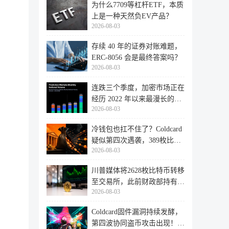
为什么7709等杠杆ETF，本质
上是一种天然负EV产品？
2026-08-03
存续 40 年的证券对账难题，
ERC-8056 会是最终答案吗？
2026-08-03
连跌三个季度，加密市场正在
经历 2022 年以来最漫长的退
2026-08-03
潮
冷钱包也扛不住了？Coldcard
疑似第四次遇袭，389枚比特
2026-08-03
币失
川普媒体将2628枚比特币转移
至交易所，此前财政部持有的
2026-08-03
比特
Coldcard固件漏洞持续发酵，
第四波协同盗币攻击出现！