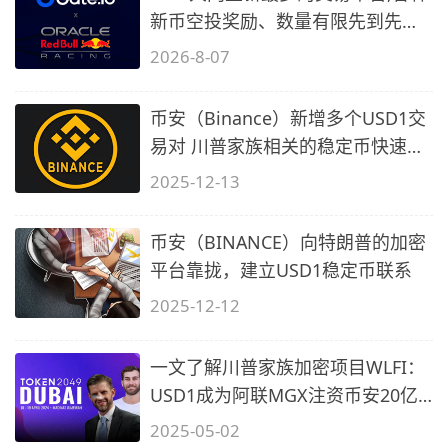
新币空投奖励、数量有限先到先
得…
2026-8-07
币安（Binance）新增多个USD1交
易对 川普家族相关的稳定币快速增
长
2025-12-13
币安（BINANCE）向特朗普的加密
平台靠拢，建立USD1稳定币联系
2025-12-12
一文了解川普家族加密项目WLFI：
USD1成为阿联MGX注资币安20亿
美元的官
2025-05-02