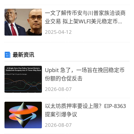
一文了解传币安与川普家族洽谈商
业交易 拟上架WLFI美元稳定币
USD1
2025-04-12
最新资讯
Upbit 急了，一场旨在挽回稳定币
份额的仓促反击
2026-08-07
以太坊质押率要设上限？EIP-8363
提案引爆争议
2026-08-07