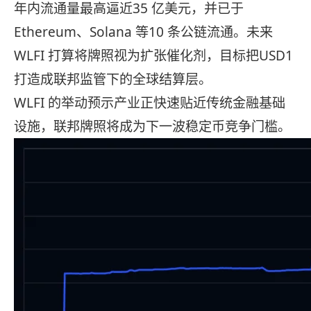
年内流通量最高逼近35 亿美元，并已于
Ethereum、Solana 等10 条公链流通。未来
WLFI 打算将牌照视为扩张催化剂，目标把USD1
打造成联邦监管下的全球结算层。
WLFI 的举动预示产业正快速贴近传统金融基础
设施，联邦牌照将成为下一波稳定币竞争门槛。