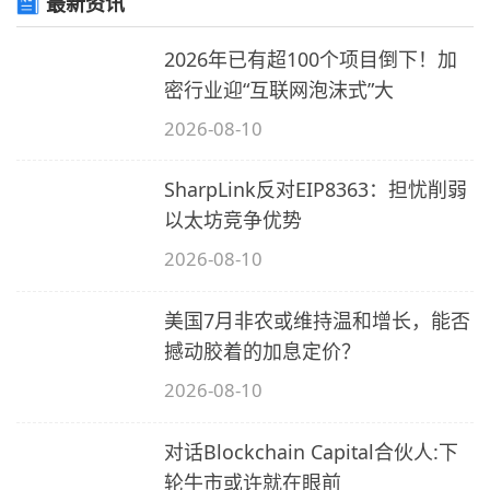
最新资讯
解
加
2026年已有超100个项目倒下！加
密
密行业迎“互联网泡沫式”大
货
S
2026-08-10
币
市
“
SharpLink反对EIP8363：担忧削弱
场
以太坊竞争优势
将
在
2026-08-10
务
「
9
月
美国7月非农或维持温和增长，能否
解
撼动胶着的加息定价？
锁
2026-08-10
45
亿
对话Blockchain Capital合伙人:下
美
轮牛市或许就在眼前