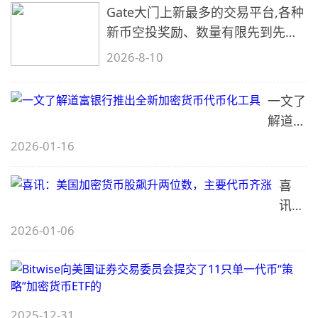
Gate大门上新最多的交易平台,各种
新币空投奖励、数量有限先到先
得…
2026-8-10
一文了
解道富
银行推
2026-01-16
出全新
加密货
喜
币代币
讯：
化工具
美国
2026-01-06
加密
货币
B
股飙
升两
2025-12-31