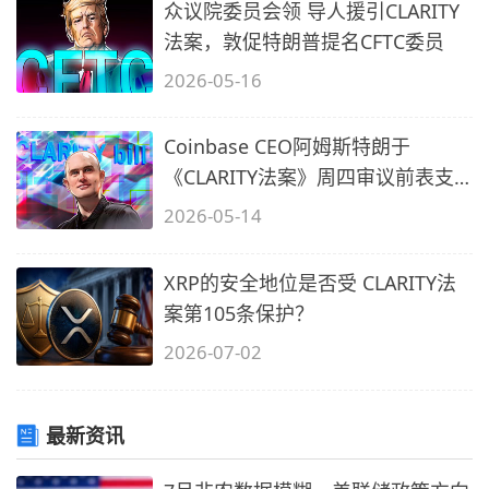
众议院委员会领 导人援引CLARITY
法案，敦促特朗普提名CFTC委员
2026-05-16
Coinbase CEO阿姆斯特朗于
《CLARITY法案》周四审议前表支
持
2026-05-14
XRP的安全地位是否受 CLARITY法
案第105条保护？
2026-07-02
最新资讯