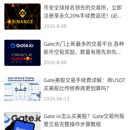
币安全球排名领先的交易所，立即
注册享永久20%手续费返还！(必备
2)
2026-8-08
Gate大门上新最多的交易平台,各种
新币空投奖励、数量有限先到先
得…
2026-8-08
Gate美股交易手续费详解：用USDT
买美股比传统券商更划算吗？
2026-06-12
Gate.io怎么买美股？Gate交易所股
票交易完整操作步骤教程