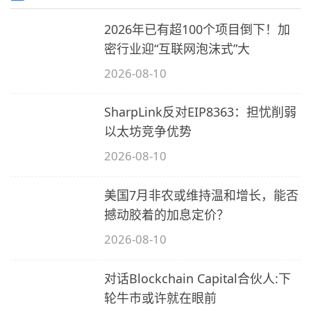
2026年已有超100个项目倒下！加
A
密行业迎“互联网泡沫式”大
a
2026-08-10
脑
SharpLink反对EIP8363：担忧削弱
a
装
卓
(
以太坊竞争优势
A
脑
2026-08-10
装
美国7月非农或维持温和增长，能否
撼动胶着的加息定价？
2026-08-10
对话Blockchain Capital合伙人:下
轮牛市或许就在眼前