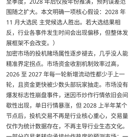
至季度，2028 年后仅按年份推演，预判误差范
围随之扩大。本文明确一项核心假设：2028 年
11 月大选民 主党候选人胜出。若大选结果相
反，行业各事件发生时间会出现偏移，但整体发
展框架不会改变。）
加密市场的投机赌场属性逐步褪去，几乎没人能
精准界定拐点。市场资金收割机制效率过高，
2026 至 2027 年每一轮新增流动性都少于上一
轮，且资金更快被少数头部玩家抽走。市场没有
爆发标志性崩盘事件，迷因币炒作行情依旧会间
歇性出现，单日行情暴涨，但 2028 上半年某个
节点后，投机交易不再是行业核心重心，交易量
仅作为统计数据存在，不再主导行业生态文化。
一部分交易者转向承接炒作热度的预测市场；一