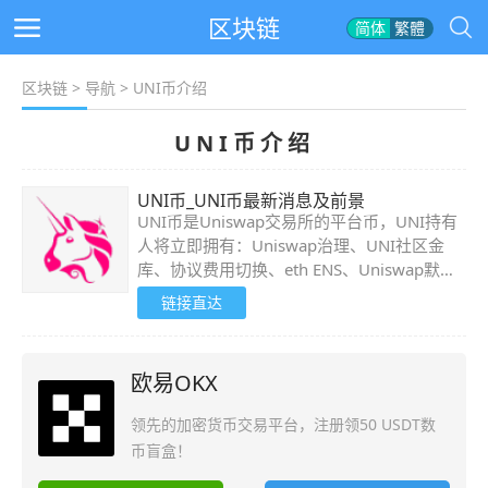
区块链
简体
繁體
区块链
>
导航
> UNI币介绍
UNI币介绍
UNI币_UNI币最新消息及前景
UNI币是Uniswap交易所的平台币，UNI持有
人将立即拥有：Uniswap治理、UNI社区金
库、协议费用切换、eth ENS、Uniswap默认
列表(tokens.uniswap.eth)、SOCKS流动性代
链接直达
币。
欧易OKX
领先的加密货币交易平台，注册领50 USDT数
币盲盒！