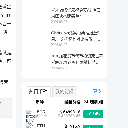
全球金
以太坊的优先权争夺战:谁在
YFD
为区块构建买单?
2026-08-07
多合一
，进
Clarity Act法案投票推迟至9
月,一文拆解其对比特币、以
2026-08-07
太坊
素就是
2026加密货币代币投资死亡率
手，可
拆解:95%的项目跑输比特
2026-08-07
币,73%最
料请关
热门币种
我的订阅
更多
币种
最新价格
24H涨跌幅
交
BTC
$ 64993.18
+0.64%
比特币
¥ 438788.45
ETH
$ 1916.9