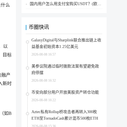
国内用户怎么用支付宝购买USDT？(欧易交易所为例)
是什么
币圈快讯
GalaxyDigital与Sharplink联合推出链上收
，以
益基金初始资本1.25亿美元
2026-08-08 16:57
，目标
美参议院通过临时拨款法案有望避免政
府停摆
金融产
2026-08-08 16:32
入新时
币安向部分用户开放美股资产转仓功能
2026-08-08 16:22
Aztec私有Rollup桥攻击者再转入300枚
（如B
ETH至TornadoCash累计混币500枚ETH
2026-08-08 15:36