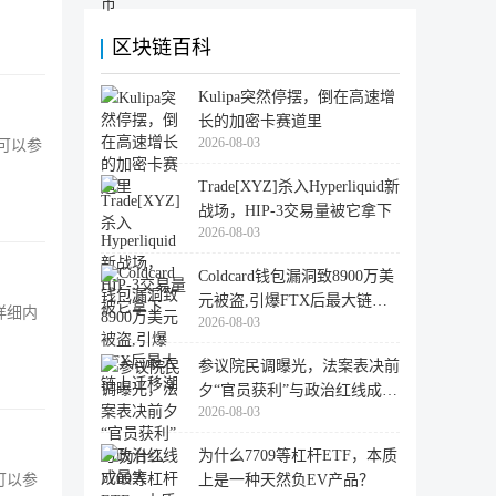
区块链百科
Kulipa突然停摆，倒在高速增
长的加密卡赛道里
2026-08-03
友可以参
Trade[XYZ]杀入Hyperliquid新
战场，HIP-3交易量被它拿下
2026-08-03
Coldcard钱包漏洞致8900万美
元被盗,引爆FTX后最大链上
详细内
2026-08-03
迁移潮
参议院民调曝光，法案表决前
夕“官员获利”与政治红线成最
2026-08-03
大
为什么7709等杠杆ETF，本质
上是一种天然负EV产品？
可以参