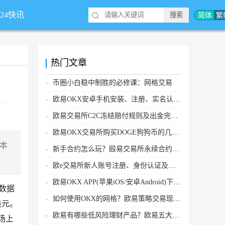
简体
繁
*24快讯
热门文章
币圈小白稳中制胜的必修课：网格交易
欧易OKX安卓手机安装、注册、实名认证、买币转账新手实操教程
欧易交易所C2C冻结赔付规则及出金完整流程
欧易OKX交易所购买DOGE狗狗币的几个方式汇总
下本
新手合约怎么玩？殴易交易所永续合约操作步骤教程(APP/Web端)
欧e交易所新人账号注册、身份认证及安全设置教程
欧易OKX APP(苹果iOS/安卓Android)下载图文教程
情数据
如何使用OKX的网格？欧易策略交易现货网格新手操作流程
美元。
欧易有哪些低风险理财产品？欧易五大低风险理财产品详细介绍
市场上