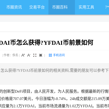
币圈资讯
交易平台
币圈百科
实用工具
7
FDAI币怎么获得?YFDAI币前景如何
 来源： | 作者：佚名
|
|
手机访问
I币怎么获得?YFDAI币前景如何的相关资料,需要的朋友可以参考
社区为中心的创新型DeFi项目，由人民开发，为人民服务。根据最新的行
前价格是707.07美元，今日涨幅为-0.74%，24h成交额是215.09万
总供应量为2.1万YFDAI，当前市场流通量为1.02万YFDAI。当前