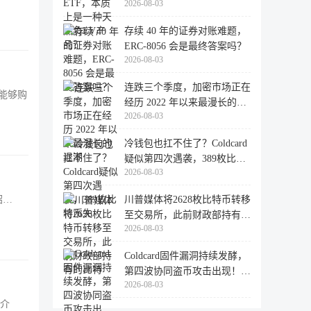
2026-08-03
存续 40 年的证券对账难题，
ERC-8056 会是最终答案吗？
2026-08-03
连跌三个季度，加密市场正在
户能够购
经历 2022 年以来最漫长的退
2026-08-03
潮
冷钱包也扛不住了？Coldcard
疑似第四次遇袭，389枚比特
2026-08-03
币失
川普媒体将2628枚比特币转移
绍…
至交易所，此前财政部持有的
2026-08-03
比特
Coldcard固件漏洞持续发酵，
第四波协同盗币攻击出现！
2026-08-03
462个
容介