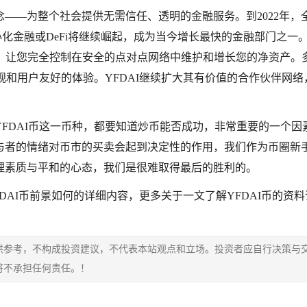
——为整个社会提供无需信任、透明的金融服务。到2022年，
心化金融或DeFi将继续崛起，成为当今增长最快的金融部门之一。
革命，让您完全控制在安全的点对点网络中维护和增长您的净资产。
观和用户友好的体验。YFDAI继续扩大其有价值的合作伙伴网络
FDAI币这一币种，都要知道炒币能否成功，非常重要的一个因
与者的情绪对币市的买卖会起到决定性的作用，我们作为币圈新
理素质与平和的心态，我们是很难取得最后的胜利的。
YFDAI币前景如何的详细内容，更多关于一文了解YFDAI币的资
供参考，不构成投资建议，不代表本站观点和立场。投资者应自行决策与
将不承担任何责任。！