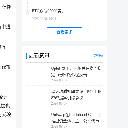
。在你
BTC跌破65000美元
2026-08-08 15:21
所中进
查看更多
的折
最新资讯
更多
I代币
Upbit 急了，一场旨在挽回稳
定币份额的仓促反击
2026-08-07
以太坊质押率要设上限？EIP-
致力
8363提案引爆争议
2026-08-07
人提供
方式没
Uniswap在Robinhood Chain上
推出资金池：主打公平代币发
2026-08-07
行