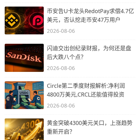
和
官
币安告U卡龙头RedotPay求偿4.7亿
网
美元，否认挖走币安47万用户
总
2026-08-06
量
介
闪迪交出创纪录财报，为何还是盘
绍
后大跌八个点？
2026-08-06
Circle第二季度财报解析:净利润
4800万美元,CRCL还能值得投资
2026-08-06
黄金突破4300美元关口，上涨趋势
重新开启？