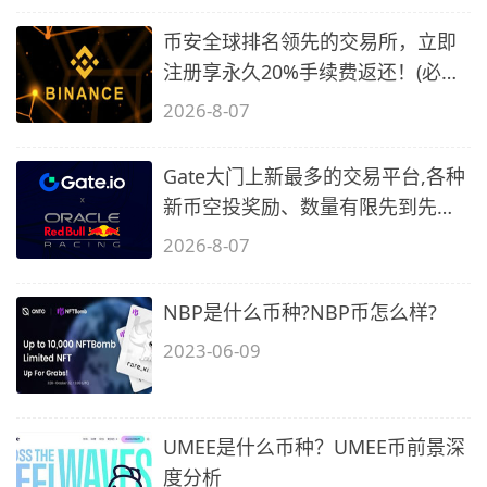
币安全球排名领先的交易所，立即
注册享永久20%手续费返还！(必备
2)
2026-8-07
Gate大门上新最多的交易平台,各种
新币空投奖励、数量有限先到先
得…
2026-8-07
NBP是什么币种?NBP币怎么样?
2023-06-09
UMEE是什么币种？UMEE币前景深
度分析