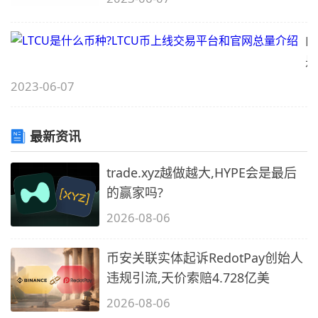
L
是
什
2023-06-07
么
币
最新资讯
种
L
trade.xyz越做越大,HYPE会是最后
币
的赢家吗?
上
2026-08-06
线
交
币安关联实体起诉RedotPay创始人
易
违规引流,天价索赔4.728亿美
平
台
2026-08-06