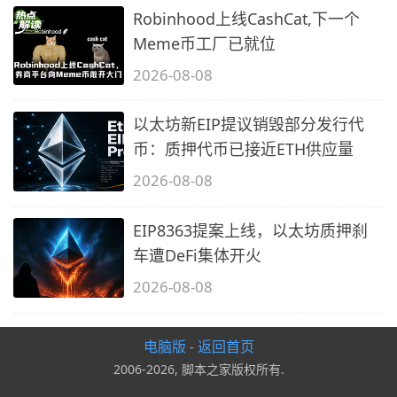
Robinhood上线CashCat,下一个
Meme币工厂已就位
2026-08-08
以太坊新EIP提议销毁部分发行代
币：质押代币已接近ETH供应量
2026-08-08
EIP8363提案上线，以太坊质押刹
车遭DeFi集体开火
2026-08-08
电脑版
返回首页
-
2006-2026, 脚本之家版权所有.