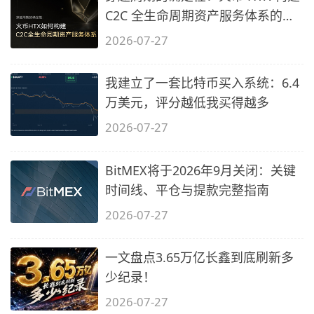
C2C 全生命周期资产服务体系的过
程
2026-07-27
我建立了一套比特币买入系统：6.4
万美元，评分越低我买得越多
2026-07-27
BitMEX将于2026年9月关闭：关键
时间线、平仓与提款完整指南
2026-07-27
一文盘点3.65万亿长鑫到底刷新多
少纪录！
2026-07-27