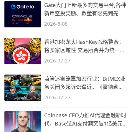
Gate大门上新最多的交易平台,各种
新币空投奖励、数量有限先到先
得…
2026-8-08
香港加密龙头HashKey战略整合：
将多家区域性 交易所合并为统一平
台加速
2026-07-27
监管迷雾笼罩加密行业：BitMEX业
务关闭多起诉讼逼近，《霍德勒文
摘》7
2026-07-27
Coinbase CEO力推AI代理金融新时
代，Base链AI支付额突破1亿美元
大关