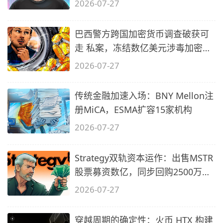
2026-07-27
巴西警方跨国加密货币调查破获可
走 私案，冻结数亿美元涉毒加密资
产
2026-07-27
传统金融加速入场：BNY Mellon注
册MiCA，ESMA扩容15家机构
2026-07-27
Strategy双轨资本运作：出售MSTR
股票募资数亿，同步回购2500万美
元STRC
2026-07-27
穿越周期的确定性：火币 HTX 构建