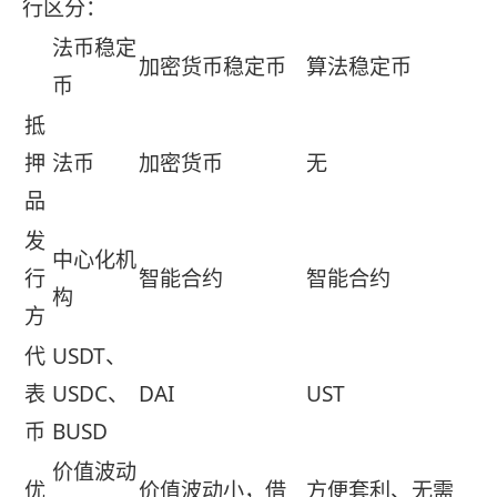
行区分：
法币稳定
加密货币稳定币
算法稳定币
币
抵
押
法币
加密货币
无
品
发
中心化机
行
智能合约
智能合约
构
方
代
USDT、
表
USDC、
DAI
UST
币
BUSD
价值波动
优
价值波动小，借
方便套利、无需